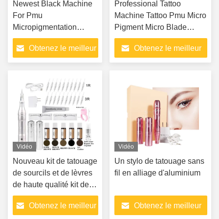
Newest Black Machine
Professional Tattoo
For Pmu
Machine Tattoo Pmu Micro
Micropigmentation
Pigment Micro Blade
Microblade Machine
Machine Wireless Tattoo
Obtenez le meilleur
Obtenez le meilleur
Wireless Tattoo Machine
Machine Permanent
Permanent Makeup
Makeup
prix
prix
Vidéo
Vidéo
Nouveau kit de tatouage
Un stylo de tatouage sans
de sourcils et de lèvres
fil en alliage d'aluminium
de haute qualité kit de
machine à stylo de
Obtenez le meilleur
Obtenez le meilleur
tatouage professionnel