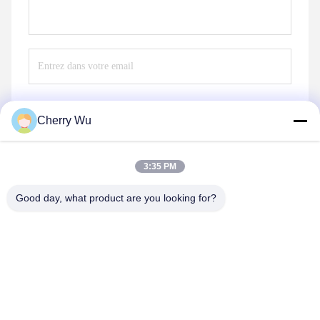
Cherry Wu
Envoyez
3:35 PM
Good day, what product are you looking for?
Guangzhou Qingmei Cosmetics Co., Ltd
qms03@tattoolashes.com
86--19574844830