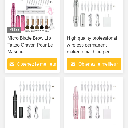
Vidéo
Micro Blade Brow Lip
High quality professional
Tattoo Crayon Pour Le
wireless permanent
Masque
makeup machine pen
cosmetic tattoo machine
Obtenez le meilleur
Obtenez le meilleur
pen for eyebrow Lip
makeup
prix
prix