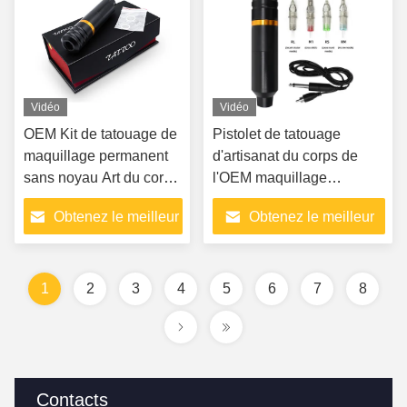
Vidéo
Vidéo
OEM Kit de tatouage de
Pistolet de tatouage
maquillage permanent
d'artisanat du corps de
sans noyau Art du corps
l'OEM maquillage
du moteur Cartouches
permanent
Obtenez le meilleur
Obtenez le meilleur
d'aiguille de pistolet de
tatouage
prix
prix
1
2
3
4
5
6
7
8
Contacts