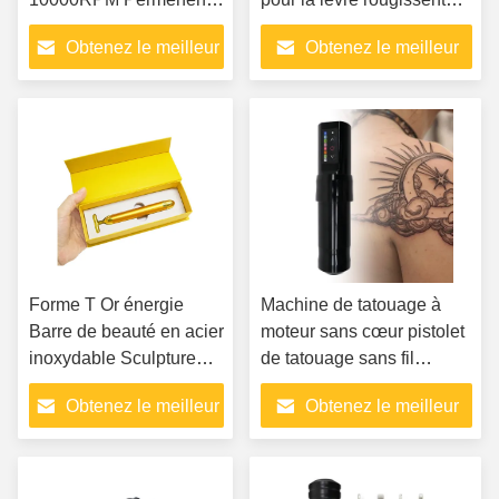
Art Tattoo Pen
eye-liner de sourcil
Obtenez le meilleur
Obtenez le meilleur
Aluminium Alloy
prix
prix
Forme T Or énergie
Machine de tatouage à
Barre de beauté en acier
moteur sans cœur pistolet
inoxydable Sculpture
de tatouage sans fil
ferme et visage lisse
tatouage permanent
Obtenez le meilleur
Obtenez le meilleur
prix
prix