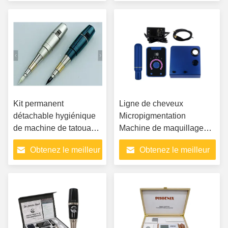
avec cartouche
prix
prix
d'aiguille permanent
outils de maquillage
adapté à l'art corporel
Kit permanent
Ligne de cheveux
détachable hygiénique
Micropigmentation
de machine de tatouage
Machine de maquillage
du maquillage G-8650
permanent Art du corps
Obtenez le meilleur
Obtenez le meilleur
Cosmétiques Pistolet de
tatouage
prix
prix