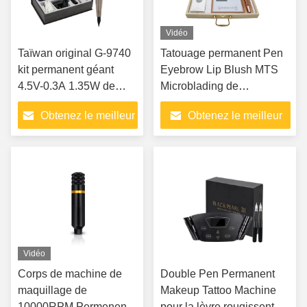
Vidéo
Taïwan original G-9740
Tatouage permanent Pen
kit permanent géant
Eyebrow Lip Blush MTS
4.5V-0.3A 1.35W de
Microblading de
machine de tatouage de
maquillage d'écran de
Obtenez le meilleur
Obtenez le meilleur
maquillage de Sun
LED
prix
prix
Vidéo
Corps de machine de
Double Pen Permanent
maquillage de
Makeup Tattoo Machine
10000RPM Permenent
pour la lèvre rougissent