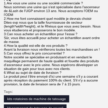
1.Are vous une usine ou une société commerciale ?
Nous sommes une usine qui s'est spécialisée dans l'ascenseur
de &Lash de l'UGP environ 13 ans. Nous acceptons l'OEM ou
l'ODM
2.How me font connaissent quel modèle je devrais choisir
Dites-svp nous que la taille fournisseuse de secteur
(length*width*height), et le Rhésus que vous avez besoin. Nous
vous étudierons et proposerons le bon modèle.
3.Can nous acheter un échantillon pour l'essai ?
Sûr, vous êtes accueilli pour acheter un échantillon avant ordre
de masse.
4.How la qualité est-elle de vos produits ?
Avant la livraison nous vérifierons toutes les marchandises un !
5.Can vous offrez le prix concurrentiel ?
Notre société se spécialise en produisant et en vendant le
maquillage permanent de haute qualité et fouette des produits
d'ascenseur avec le prix usine. Nous espérons développer un
situation de gain pour tous avec nos clients.
6.What au sujet de date de livraison ?
Le produit peut t'être envoyé d'ici une semaine s'il y a courant
après réception du paiement 100% du client. S'il n'y a aucune
provision, la date de livraison sera de 7 à 15 jours.
Tags:
kits rotatoires de machine de tatouage
kit permanent de tatouage de sourcil