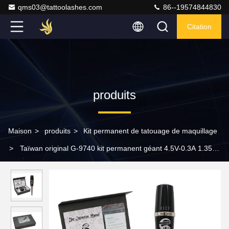
qms03@tattoolashes.com
86--19574844830
Citation
produits
Maison
>
produits
>
Kit permanent de tatouage de maquillage
>
Taïwan original G-9740 kit permanent géant 4.5V-0.3A 1.35W
de machine de tatouage de maquillage de Sun