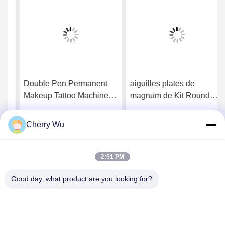
Double Pen Permanent
aiguilles plates de
Makeup Tattoo Machine
magnum de Kit Round
pour la lèvre rougissent
Liner Round Shader
eye-liner de sourcil
Shader de tatouage
Cherry Wu
Obtenez le meilleur prix
Obtenez le meilleur prix
permanent du maquillage
50/60Hz
2:51 PM
Good day, what product are you looking for?
Guangzhou Qingmei Cosmetics Co., Ltd