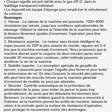
• Chaque aiguille est pré-stérile avec le gaz d'E.O. dans le
habillage transparent individuel.
• Le dispositif est équipé d'éponge pour empêcher le refoulement
du colorant.
Avantages
1.
Vitesse : La vitesse de la machine est puissante, 7000~8000
révolutions par minute, jusqu'aux conditions opérationnelles de
tatouage. Utilisant la vitesse et l'intensité de la machine peut être
la division librement ajustée d'ornement, l'opération peut être
commandée.
2.
Résistance superbe : Le moteur sans brosse intelligent du
super pouvoir du SSP le plus avancé du monde, vigueur est 3~5
fois que la machine normale d'ornement. Nous proposons que la
machine devrait avoir la coupure de deux minutes après avoir
travaillé 30 minutes pour continuer, cette méthode pouvons
améliorer la vie de la machine.
3.
Stabilité superbe : La conception spéciale de goupille de
serrure, s'assurent pour couper l'aiguille plus ferme et pour éviter
le phénomène de vol. En état d'assurer la sécurité des patrons,
elle peut faire les sourcils minces que la machine générale
d'ornement de modèle ne peut pas atteindre.
4.
Sécurité : Contrôle automatique de la profondeur de
pénétration de la peau, pour éviter de percer la peau trop
profondément, de sorte que les débutants fonctionnent plus
librement. Le moyen résilient quand la résistance a rencontré à
l'intérieur de la machine permet les arrêts de machine, laissant le
retour à la normale après la surface de résistance d'opération,
pour protéger le mouvement contre des dommages.