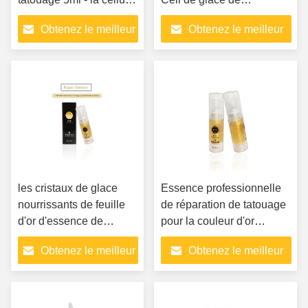
permanente de lèvre de
réparation de sourcil et de
Obtenez le meilleur
Obtenez le meilleur
blanchiment de sourcil a
lèvre de tatouage
fixé le cristal de glace de
prix
prix
couleur
les cristaux de glace
Essence professionnelle
nourrissants de feuille
de réparation de tatouage
d'or d'essence de
pour la couleur d'or
réparation du tatouage
d'artiste de Microblading
Obtenez le meilleur
Obtenez le meilleur
5ml gélifient des
blessures de réparation,
prix
prix
anti- allergiques,
hydratent