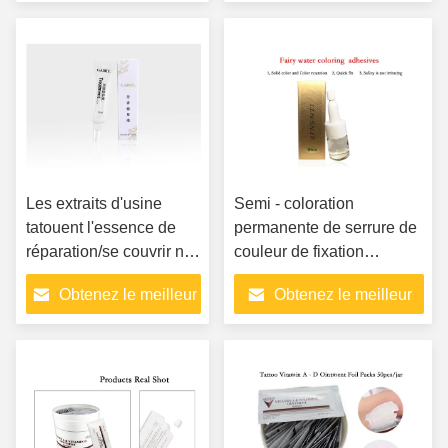
prix
prix
Les extraits d'usine
Semi - coloration
tatouent l'essence de
permanente de serrure de
réparation/se couvrir nul
couleur de fixation
liquide de réparation
d'Embroidery Eyebrow Lip
Obtenez le meilleur
Obtenez le meilleur
lèvre de sourcil
d'agent d'essence de
réparation de tatouage
prix
prix