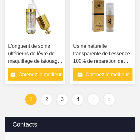
L'onguent de soins
Usine naturelle
ultérieurs de lèvre de
transparente de l'essence
maquillage de tatouage
100% de réparation de
de vitamine d'OEM et le
tatouage de front de lèvre
Obtenez le meilleur
Obtenez le meilleur
gel de réparation de
de Phoenix
peau écrèment les
prix
prix
accessoires permanents
sûrs de maquillage
1
2
3
4
Contacts