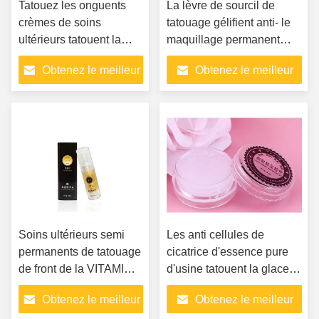
Tatouez les onguents
La lèvre de sourcil de
crèmes de soins
tatouage gélifient anti- le
ultérieurs tatouent la
maquillage permanent
récupération de peau
démangeant Machie
Obtenez le meilleur
Obtenez le meilleur
d'onguents de
d'Ointnent d'ANNONCE
réparation de soins de
de cicatrice semi -
prix
prix
crème de réparation de
guérison de tatouage
d'approvisionnements
Soins ultérieurs semi
Les anti cellules de
permanents de tatouage
cicatrice d'essence pure
de front de la VITAMINE
d'usine tatouent la glace
A +D d'essence de
Crystal Factor de lèvre
Obtenez le meilleur
Obtenez le meilleur
maquillage
d'essence de réparation