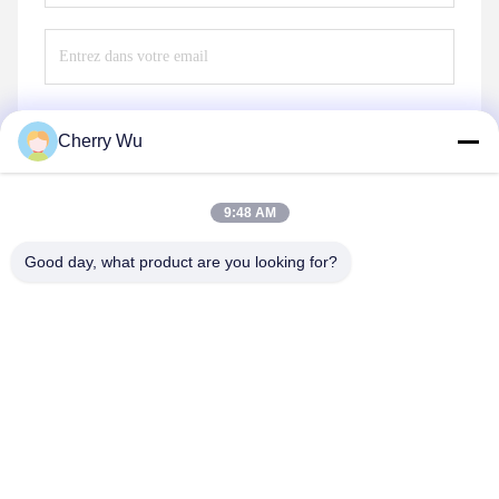
Cherry Wu
Envoyez
9:48 AM
Good day, what product are you looking for?
Guangzhou Qingmei Cosmetics Co., Ltd
qms03@tattoolashes.com
86--19574844830
10-2728, (non 50, St de Juyuan, Shijing, Baiyun Dist.),
parc de pointe de Xinkai, Baiyun, Guangzhou, NC