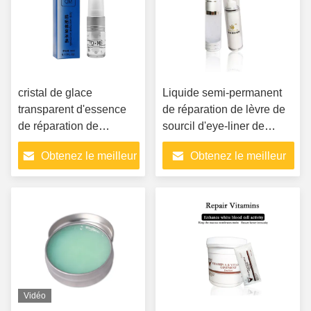
cristal de glace
Liquide semi-permanent
transparent d'essence
de réparation de lèvre de
de réparation de
sourcil d'eye-liner de
tatouage de la cicatrice
Crystal Gel Repair Cream
Obtenez le meilleur
Obtenez le meilleur
5ml de 5ml/pc QM anti
For de glace de réparation
de cellules d'essence de
prix
prix
réparation de tatouage
Vidéo