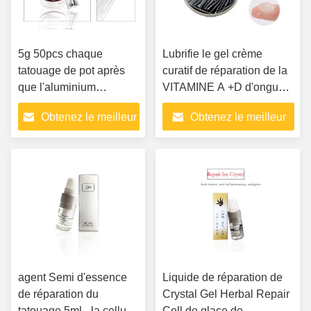
5g 50pcs chaque
Lubrifie le gel crème
tatouage de pot après
curatif de réparation de la
que l'aluminium
VITAMINE A +D d'onguent
d'onguent de la vitamine
de tatouage de sécrétion
Obtenez le meilleur
Obtenez le meilleur
A de soin/D emballe le
cutanée aucun soins
gel permanent de
ultérieurs démangeants
prix
prix
réparation de tatouage
pour le maquillage
permanent
agent Semi d'essence
Liquide de réparation de
de réparation du
Crystal Gel Herbal Repair
tatouage 5ml - la cellule
Cell de glace de