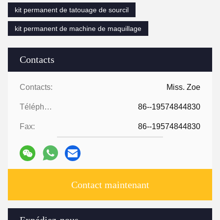
kit permanent de tatouage de sourcil
kit permanent de machine de maquillage
Contacts
Contacts:
Miss. Zoe
Téléphone:
86--19574844830
Fax:
86--19574844830
Contact maintenant
Expédiez-nous