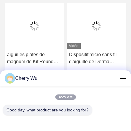
Vidéo
aiguilles plates de
Dispositif micro sans fil
magnum de Kit Round
d'aiguille de Derma
Liner Round Shader
Dr.pen A1 pour le visage
Shader de tatouage
lueur nanoe de MTS et de
Cherry Wu
Obtenez le meilleur prix
Obtenez le meilleur prix
permanent du maquillage
BB
50/60Hz
4:25 AM
Good day, what product are you looking for?
Guangzhou Qingmei Cosmetics Co., Ltd