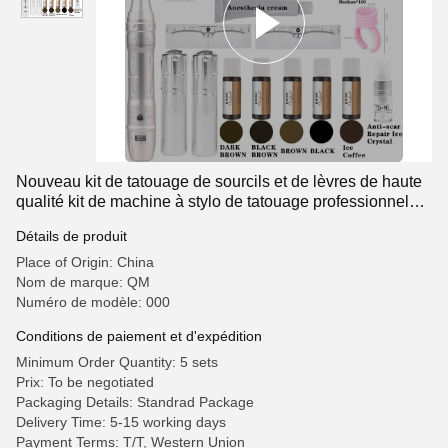
Nouveau kit de tatouage de sourcils et de lèvres de haute
qualité kit de machine à stylo de tatouage professionnel
avec cartouche d'aiguille permanent outils de maquillage
Détails de produit
adapté à l'art corporel
Place of Origin: China
Nom de marque: QM
Numéro de modèle: 000
Conditions de paiement et d'expédition
Minimum Order Quantity: 5 sets
Prix: To be negotiated
Packaging Details: Standrad Package
Delivery Time: 5-15 working days
Payment Terms: T/T, Western Union