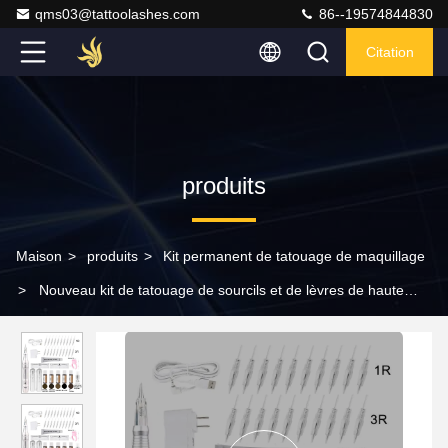
qms03@tattoolashes.com
86--19574844830
Citation
produits
Maison
>
produits
>
Kit permanent de tatouage de maquillage
>
Nouveau kit de tatouage de sourcils et de lèvres de haute
qualité kit de machine à stylo de tatouage professionnel avec
cartouche d'aiguille permanent outils de maquillage adapté à l'art
corporel