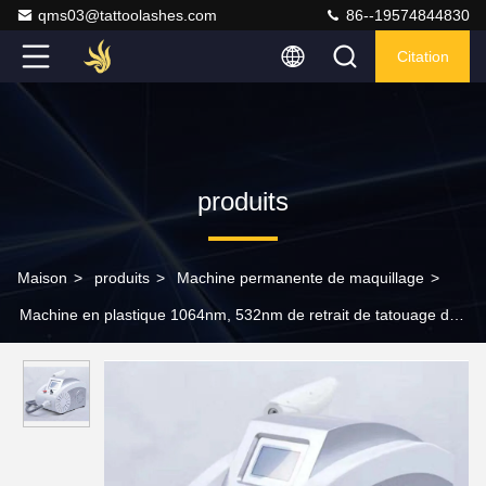
qms03@tattoolashes.com
86--19574844830
Citation
produits
Maison
>
produits
>
Machine permanente de maquillage
>
Machine en plastique 1064nm, 532nm de retrait de tatouage de
110V-220V Porable Digital