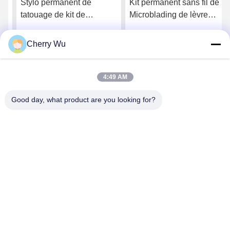
Stylo permanent de
Kit permanent sans fil de
tatouage de kit de
Microblading de lèvre
machine de maquillage
d'arme à feu de tatouage
d'OEM Permablend pour
de cosmétiques de sourcil
Cherry Wu
Obtenez le meilleur prix
Obtenez le meilleur prix
la lèvre d'eye-liner de
de machine de maquillage
sourcil
4:49 AM
Good day, what product are you looking for?
Guangzhou Qingmei Cosmetics Co., Ltd
qms03@tattoolashes.com
86--19574844830
10-2728, (non 50, St de Juyuan, Shijing, Baiyun Dist.),
parc de pointe de Xinkai, Baiyun, Guangzhou, NC