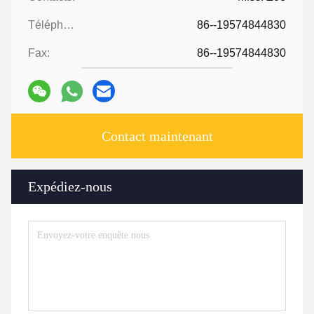
Téléphone:
86--19574844830
Fax:
86--19574844830
Contact maintenant
Expédiez-nous