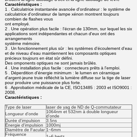
Caractéristiques :
1 . Calculatrice instantanée avancée d'ordinateur : le système de
calculatrice d'ordinateur de lampe xénon montrent toujours
combien de flashes vous
ont employé.
2 . Une opération plus facile : l'écran de 130mm, sur lequel les six
applications sont indépendantes et chacun d'eux ont des
arrangements
système mémoire.
3 . Un fonctionnement plus sûr : les systèmes d'écoulement d'eau
et de niveau d'eau maintiennent les composants optiques
précieux toujours en état sûr défini.
Des omponents optiques ne sont jamais brûlés.
4 . Une installation plus facile : connecteurs prêts à l'emploi.
5 . Déperdition d'énergie minimum : le lumen en céramique
d'argent-jeune truie réfléchit la lumière diffuse sur la tige de laser
pour produire une puissance plus forte.
6 . Approbation médicale de la CE, ISO13485 : 2003 et ISO9001 :
2008.
Caractéristiques :
Type de laser
laser de yag de ND de Q-commutateur
1064nm et 532nm à double longueur
Longueur d'onde
d'onde
Durée d'impulsion
3.5ns
Énergie d'impulsion
1000mj
Diamètre de Facular
1~6mm
Fréquence
1~6 hertz