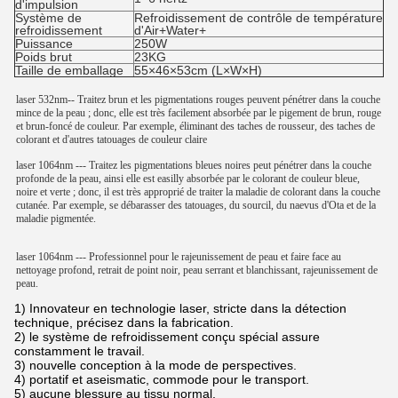
d'impulsion
Système de
Refroidissement de contrôle de température
refroidissement
d'Air+Water+
Puissance
250W
Poids brut
23KG
Taille de emballage
55×46×53cm (L×W×H)
laser 532nm-- Traitez brun et les pigmentations rouges peuvent pénétrer dans la couche
mince de la peau ; donc, elle est très facilement absorbée par le pigement de brun, rouge
et brun-foncé de couleur. Par exemple, éliminant des taches de rousseur, des taches de
colorant et d'autres tatouages de couleur claire
laser 1064nm --- Traitez les pigmentations bleues noires peut pénétrer dans la couche
profonde de la peau, ainsi elle est easilly absorbée par le colorant de couleur bleue,
noire et verte ; donc, il est très approprié de traiter la maladie de colorant dans la couche
cutanée. Par exemple, se débarasser des tatouages, du sourcil, du naevus d'Ota et de la
maladie pigmentée.
laser 1064nm ---
Professionnel pour le rajeunissement de peau et faire face au
nettoyage profond, retrait de point noir, peau serrant et blanchissant, rajeunissement de
peau.
1) Innovateur en technologie laser, stricte dans la détection
technique, précisez dans la fabrication.
2) le système de refroidissement conçu spécial assure
constamment le travail.
3) nouvelle conception à la mode de perspectives.
4) portatif et aseismatic, commode pour le transport.
5) aucune blessure au tissu normal.