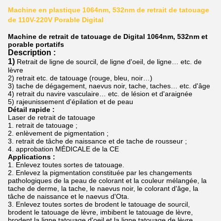
Machine en plastique 1064nm, 532nm de retrait de tatouage
de 110V-220V Porable Digital
Machine de retrait de tatouage de Digital 1064nm, 532nm et
porable portatifs
Description :
1)
Retrait de ligne de sourcil, de ligne d'oeil, de ligne… etc. de
lèvre
2) retrait etc. de tatouage (rouge, bleu, noir…)
3) tache de dégagement, naevus noir, tache, taches… etc. d'âge
4) retrait du navire vasculaire… etc. de lésion et d'araignée
5) rajeunissement d'épilation et de peau
Détail rapide :
Laser de retrait de tatouage
1. retrait de tatouage ;
2. enlèvement de pigmentation ;
3. retrait de tâche de naissance et de tache de rousseur ;
4. approbation MÉDICALE de la CE
Applications :
1. Enlevez toutes sortes de tatouage.
2. Enlevez la pigmentation constituée par les changements
pathologiques de la peau de colorant et la couleur mélangée, la
tache de derme, la tache, le naevus noir, le colorant d'âge, la
tâche de naissance et le naevus d'Ota.
3. Enlevez toutes sortes de brodent le tatouage de sourcil,
brodent le tatouage de lèvre, imbibent le tatouage de lèvre,
brodent la ligne tatouage d'oeil et la ligne tatouage de lèvre