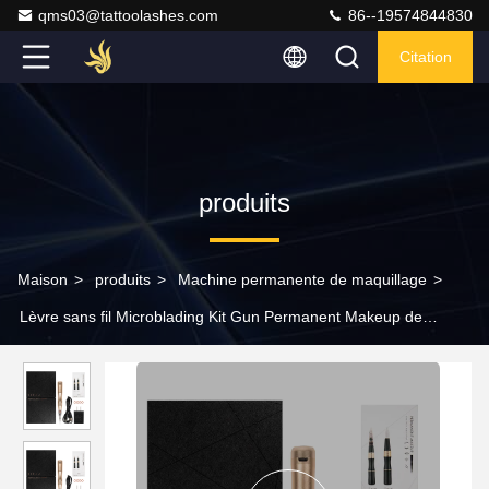
qms03@tattoolashes.com
86--19574844830
Citation
produits
Maison
>
produits
>
Machine permanente de maquillage
>
Lèvre sans fil Microblading Kit Gun Permanent Makeup de
machine de tatouage de cosmétiques de sourcil d'OEM