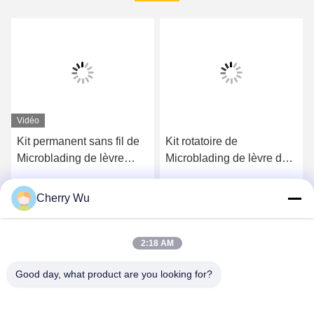
Vidéo
Kit permanent sans fil de
Kit rotatoire de
Microblading de lèvre
Microblading de lèvre de
d'arme à feu de tatouage
sourcil d'arme à feu de
de cosmétiques de sourcil
tatouage de machine
Cherry Wu
Obtenez le meilleur prix
Obtenez le meilleur prix
de machine de maquillage
permanente sans fil
rechargeable de
maquillage
2:18 AM
Good day, what product are you looking for?
Guangzhou Qingmei Cosmetics Co., Ltd