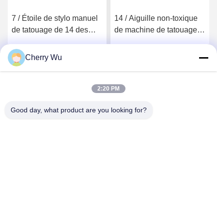
7 / Étoile de stylo manuel
14 / Aiguille non-toxique
de tatouage de 14 des
de machine de tatouage
goupilles MTS
de 17 bornes pour le
Microblading aiguilles
paquet d'indépendant de
Cherry Wu
Obtenez le meilleur prix
Obtenez le meilleur prix
d'ombrage double
beauté
2:20 PM
Good day, what product are you looking for?
Guangzhou Qingmei Cosmetics Co., Ltd
qms03@tattoolashes.com
86--19574844830
10-2728, (non 50, St de Juyuan, Shijing, Baiyun Dist.),
parc de pointe de Xinkai, Baiyun, Guangzhou, NC