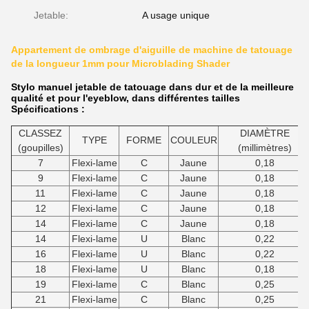
Jetable:
A usage unique
Appartement de ombrage d'aiguille de machine de tatouage
de la longueur 1mm pour Microblading Shader
Stylo manuel jetable de tatouage dans dur et de la meilleure
qualité et pour l'eyeblow, dans différentes tailles
Spécifications :
CLASSEZ
DIAMÈTRE
TYPE
FORME
COULEUR
(goupilles)
(millimètres)
7
Flexi-lame
C
Jaune
0,18
9
Flexi-lame
C
Jaune
0,18
11
Flexi-lame
C
Jaune
0,18
12
Flexi-lame
C
Jaune
0,18
14
Flexi-lame
C
Jaune
0,18
14
Flexi-lame
U
Blanc
0,22
16
Flexi-lame
U
Blanc
0,22
18
Flexi-lame
U
Blanc
0,18
19
Flexi-lame
C
Blanc
0,25
21
Flexi-lame
C
Blanc
0,25