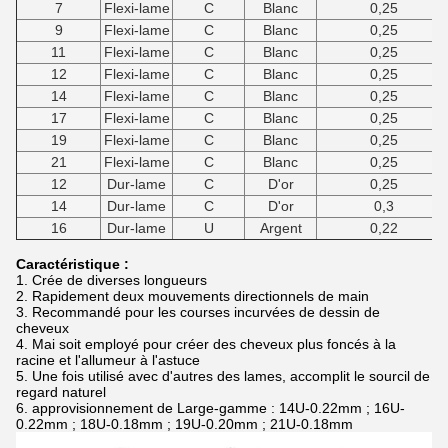
7
Flexi-lame
C
Blanc
0,25
9
Flexi-lame
C
Blanc
0,25
11
Flexi-lame
C
Blanc
0,25
12
Flexi-lame
C
Blanc
0,25
14
Flexi-lame
C
Blanc
0,25
17
Flexi-lame
C
Blanc
0,25
19
Flexi-lame
C
Blanc
0,25
21
Flexi-lame
C
Blanc
0,25
12
Dur-lame
C
D'or
0,25
14
Dur-lame
C
D'or
0,3
16
Dur-lame
U
Argent
0,22
Caractéristique :
1. Crée de diverses longueurs
2. Rapidement deux mouvements directionnels de main
3. Recommandé pour les courses incurvées de dessin de
cheveux
4. Mai soit employé pour créer des cheveux plus foncés à la
racine et l'allumeur à l'astuce
5. Une fois utilisé avec d'autres des lames, accomplit le sourcil de
regard naturel
6. approvisionnement de Large-gamme : 14U-0.22mm ; 16U-
0.22mm ; 18U-0.18mm ; 19U-0.20mm ; 21U-0.18mm