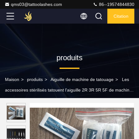
qms03@tattoolashes.com
86--19574844830
Citation
produits
Maison
>
produits
>
Aiguille de machine de tatouage
>
Les
accessoires stérilisés tatouent l'aiguille 2R 3R 5R 5F de machine
pour la machine permanente de maquillage de mosaïque de
Meilin