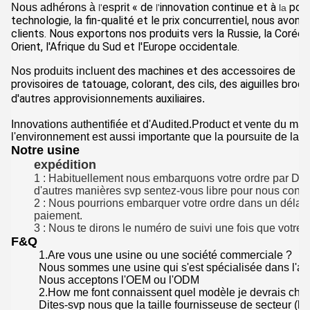
« de
innovation continue et à
pour
Nous adhérons à
esprit
l'
l'
la
technologie, la fin-qualité et le prix concurrentiel, nous avo
clients. Nous exportons nos produits vers la Russie, la Corée 
Orient, l'Afrique du Sud et l'Europe occidentale.
des machines et des accessoires de ta
Nos produits incluent
provisoires de tatouage, colorant, des cils, des aiguilles bro
d'autres
auxiliaires
approvisionnements
.
Innovations authentifiée et d'Audited.Product et vente du ma
l'environnement est aussi importante que la poursuite de la cr
Notre usine
expédition
1 : Habituellement nous embarquons votre ordre par D
d'autres manières svp sentez-vous libre pour nous contac
2 : Nous pourrions embarquer votre ordre dans un délai 
paiement.
3 : Nous te dirons le numéro de suivi une fois que votre 
F&Q
1.Are vous une usine ou une société commerciale ?
Nous sommes une usine qui s'est spécialisée dans l'a
Nous acceptons l'OEM ou l'ODM
2.How me font connaissent quel modèle je devrais choi
Dites-svp nous que la taille fournisseuse de secteur (l