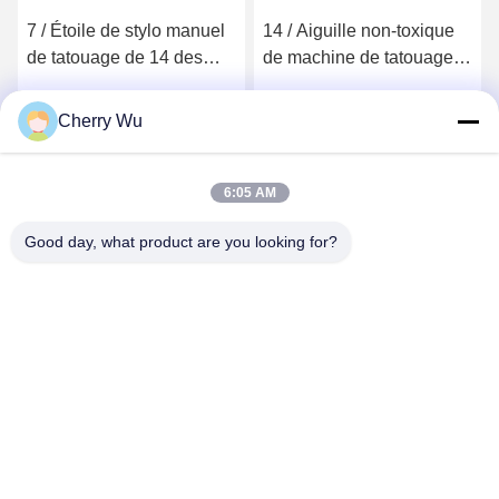
7 / Étoile de stylo manuel
14 / Aiguille non-toxique
de tatouage de 14 des
de machine de tatouage
goupilles MTS
de 17 bornes pour le
Microblading aiguilles
paquet d'indépendant de
Cherry Wu
Obtenez le meilleur prix
Obtenez le meilleur prix
d'ombrage double
beauté
6:05 AM
Good day, what product are you looking for?
Guangzhou Qingmei Cosmetics Co., Ltd
qms03@tattoolashes.com
86--19574844830
10-2728, (non 50, St de Juyuan, Shijing, Baiyun Dist.),
parc de pointe de Xinkai, Baiyun, Guangzhou, NC