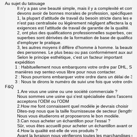
Au sujet du tatouage
Il n'y a pas une beauté simple, mais il y a complexité et comp
devons avoir de bonnes morales de profession, spécifiquement
1, la plupart d'attitude de travail du besoin stricte dans les e
n'est pas centralisée ou légèrement négligent affectera la qual
exigences est l'attitude de travail de garantie de la qualité.
2, ont plus des qualifications professionnelles superbes, ceci 
superbes sont dérivées de la formation de base de qualificatio
d'employer le pratique.
3, les autres moyens il diffère d'homme à homme. la beauté es
des personnes. Le plus beau ou pas conformément aux autres 
Selon le principe esthétique, c'est un facteur important
expédition
1 : Habituellement nous embarquons votre ordre par DHL, SME
manières svp sentez-vous libre pour nous contacter.
2 : Nous pourrions embarquer votre ordre dans un délai de 3~7
3 : Nous te dirons le numéro de suivi une fois que votre ordre 
F&Q
1.Are vous une usine ou une société commerciale ?
Nous sommes une usine qui s'est spécialisée dans l'ascense
acceptons l'OEM ou l'ODM
2.How me font connaissent quel modèle je devrais choisir
Dites-svp nous que la taille fournisseuse de secteur (length*w
Nous vous étudierons et proposerons le bon modèle.
3.Can nous acheter un échantillon pour l'essai ?
Sûr, vous êtes accueilli pour acheter un échantillon avant or
4.How la qualité est-elle de vos produits ?
Avant la livraison nous vérifierons toutes les marchandises un 