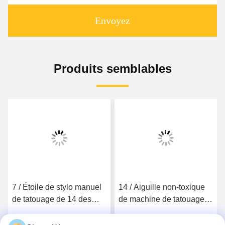
Envoyez
Produits semblables
7 / Étoile de stylo manuel
14 / Aiguille non-toxique
de tatouage de 14 des
de machine de tatouage
goupilles MTS
de 17 bornes pour le
Microblading aiguilles
paquet d'indépendant de