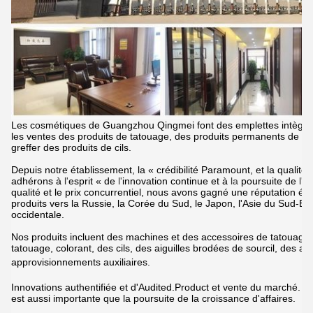
Les cosmétiques de Guangzhou Qingmei font des emplettes
intègre
les ventes des produits de tatouage, des produits permanents de tat
greffer des produits de cils.
Depuis notre établissement,
la « crédibilité Paramount, et la qualité
adhérons à
l'
esprit « de
l'
innovation continue et à
la
poursuite de
l'
ex
qualité et le prix concurrentiel, nous avons gagné une réputation é
produits vers la Russie, la Corée du Sud, le Japon, l'Asie du Sud-Est
occidentale.
Nos produits incluent
des machines et des accessoires de tatouage,
tatouage, colorant, des cils, des aiguilles brodées de sourcil, des a
approvisionnements
auxiliaires
.
Innovations authentifiée et d'Audited.Product et vente du marché. N
est aussi importante que la poursuite de la croissance d'affaires.