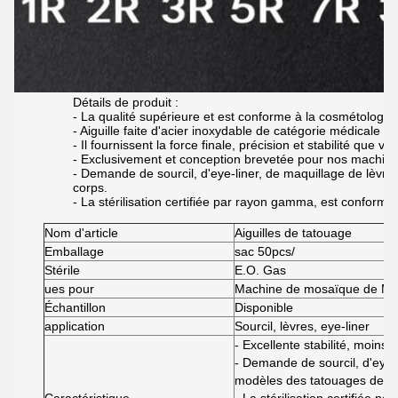
Détails de produit :
- La qualité supérieure et est conforme à la cosmétologie 
- Aiguille faite d'acier inoxydable de catégorie médicale
- Il fournissent la force finale, précision et stabilité que v
- Exclusivement et conception brevetée pour nos machin
- Demande de sourcil, d'eye-liner, de maquillage de lèvr
corps.
- La stérilisation certifiée par rayon gamma, est conforme
Nom d'article
Aiguilles de tatouage
Emballage
sac 50pcs/
Stérile
E.O. Gas
ues pour
Machine de mosaïque de Mei
Échantillon
Disponible
application
Sourcil, lèvres, eye-liner
- Excellente stabilité, moins 
- Demande de sourcil, d'eye-
modèles des tatouages de co