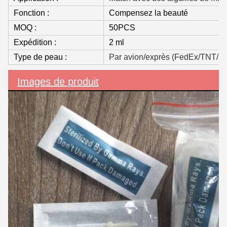
Fonction :
Compensez la beauté
MOQ :
50PCS
Expédition :
2 ml
Type de peau :
Par avion/exprès (FedEx/TNT/U
Images de produit