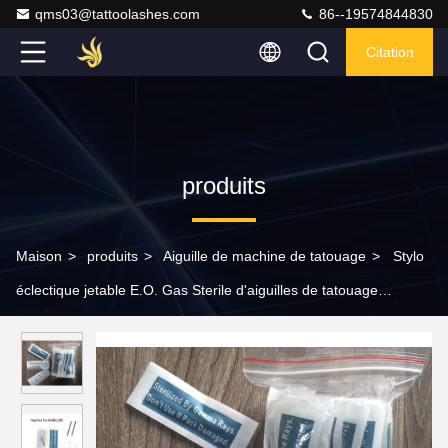
qms03@tattoolashes.com
86--19574844830
Citation
produits
Maison
>
produits
>
Aiguille de machine de tatouage
>
Stylo
éclectique jetable E.O. Gas Sterile d'aiguilles de tatouage
individuellement emballé