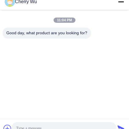
Cherry Wu
Obtenez le meilleur prix
Obtenez le meilleur prix
d'ombrage double
beauté
11:04 PM
Good day, what product are you looking for?
Guangzhou Qingmei Cosmetics Co., Ltd
qms03@tattoolashes.com
86--19574844830
10-2728, (non 50, St de Juyuan, Shijing, Baiyun Dist.),
parc de pointe de Xinkai, Baiyun, Guangzhou, NC
Bonne qualité de la Chine Kit permanent de tatouage de
maquillage Fournisseur. © de Copyright 2017-2026