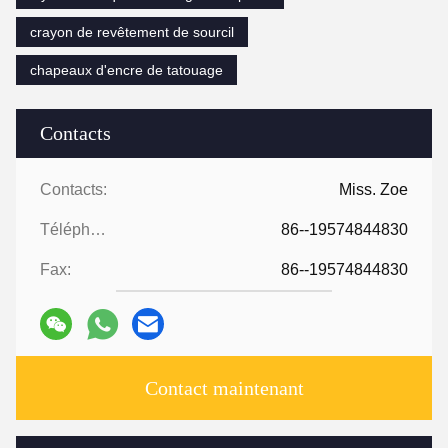
crayon de revêtement de sourcil
chapeaux d'encre de tatouage
Contacts
Contacts:
Miss. Zoe
Téléphone:
86--19574844830
Fax:
86--19574844830
Contact maintenant