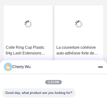
Colle Ring Cup Plastic
La couverture cohésive
64g Lash Extensions
auto-adhésive forte de
Divided For Eyelash
poignée de tatouage
Perming de forme de
enveloppent le matériel
Cherry Wu
Obtenez le meilleur prix
Obtenez le meilleur prix
coeur
élastique de tissu
1:33 PM
Good day, what product are you looking for?
Guangzhou Qingmei Cosmetics Co., Ltd