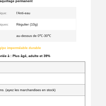
aquillage permanent
ique:
l'Anti-eau
iques:
Régulier (10g)
au-dessus de 0℃-30℃
0g/pc imperméable durable
ée à : Plus âgé, adulte et 39%
ons. (ayez les marchandises en stock)