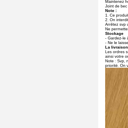
Maintenez ho
Joint de bec
Note :
1. Ce produit
2. On interd
Arrêtez svp 
Ne permettez
Stockage
- Gardez-le à
- Ne le laiss
La livraison
Les ordres s
ainsi votre 
Note : Svp, 
priorité. On