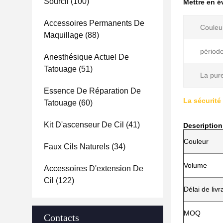
Sourcil
(100)
Mettre en 
Accessoires Permanents De
Couleu
Maquillage
(88)
période
Anesthésique Actuel De
Tatouage
(51)
La pure
Essence De Réparation De
La sécurité
Tatouage
(60)
Kit D'ascenseur De Cil
(41)
Description
Couleur
Faux Cils Naturels
(34)
Volume
Accessoires D'extension De
Cil
(122)
Délai de livr
MOQ
Contacts