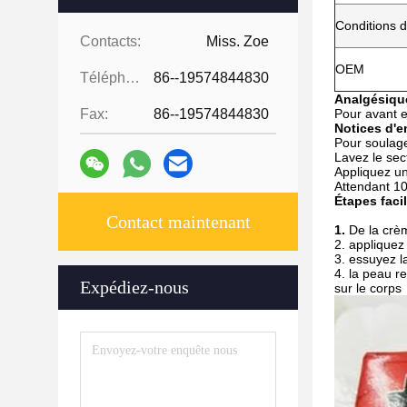
Conditions 
Contacts:
Miss. Zoe
OEM
Téléphone:
86--19574844830
Analgésique
Fax:
86--19574844830
Pour avant e
Notices d'e
Pour soulage
Lavez le sec
Appliquez un
Attendant 10
Étapes facil
Contact maintenant
1.
De la crè
2. appliquez
3. essuyez l
4. la peau r
Expédiez-nous
sur le corps