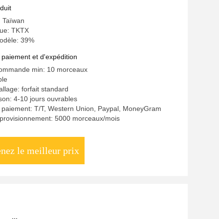
duit
: Taïwan
ue: TKTX
odèle: 39%
 paiement et d'expédition
commande min: 10 morceaux
ble
llage: forfait standard
ison: 4-10 jours ouvrables
e paiement: T/T, Western Union, Paypal, MoneyGram
pprovisionnement: 5000 morceaux/mois
nez le meilleur prix