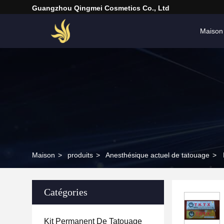
Guangzhou Qingmei Cosmetics Co., Ltd
Maison
Maison
>
produits
>
Anesthésique actuel de tatouage
>
Catégories
Kit Permanent De Tatouage