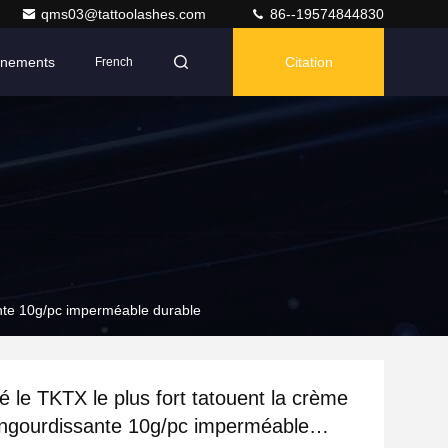
qms03@tattoolashes.com
86--19574844830
nements
Citation
French
sante 10g/pc imperméable durable
é le TKTX le plus fort tatouent la crème
engourdissante 10g/pc imperméable