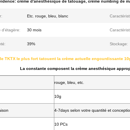
évidence:
crème d'anesthésique de tatouage
,
crème numbing de m
r:
Etc. rouge, bleu, blanc
Caractérist
 d'étagère:
30 mois
Caractérist
té:
39%
Stockage:
 le TKTX le plus fort tatouent la crème actuelle engourdissante 1
La constante composent la crème anesthésique appropri
rouge, bleu, etc.
10g
aison
4-7days selon votre quantité et concepti
10 PCs