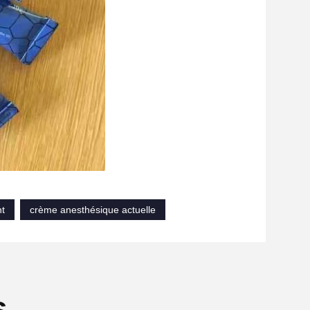
t
crème anesthésique actuelle
s