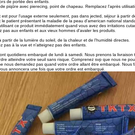
rs de portée des enfants.
 de piqûre avec pierecing, point de chapeau. Remplacez l'après utilisa
 est pour l'usage externe seulement, pas dans jected, séjour à partir des
it le patient présentant la maladie de la peau d'american national stan
utilisant ce produit immédiatement quand vous avez des irritations cutané
 pas aux enfants et aux vieux hommes d'avaler les produits.
 partir de la lumière du soleil, de la chaleur et de l'humidité directes.
ez pas à la vue et n'atteignez pas des enfants.
ont quotidiens embarqué de lundi à samedi. Nous prenons la livraison t
ordre atteindre votre seuil sans risque. Comprenez svp que nous ne p
ne nous demandez pas quand votre ordre allant être embarqué. Nous fa
 vous annoncera une fois que votre ordre est embarqué.