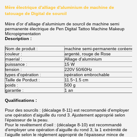
Mère électrique d'alliage d'aluminium de machine de
tatouage de Digital de sourcil
Mère d'or d'alliage d'aluminium de sourcil de machine semi
permanente électrique de Pen Digital Tattoo Machine Makeup
Micropigmentation
Description :
Nom de produit :
machine semi-permanente coréenne
couleur :
argenté, rouge de Rose
maerial :
Alliage d'aluminium
puissance :
15 W
tension :
220V 50/60Hz
types d'opération :
opération embrochable
Taille de Porduct :
11.5~1.5 cm
poids :
500 g
garantie :
1 an
Qualifications :
Pour des sourcils : (décalage 8-11) est recommandé d'employer
une opération d'aiguille du rond 3. Ajustement approprié selon
l'épaisseur de la peau.
Pour le revêtement d'oeil : (décalage 8-10) est recommandé
d'employer une opération d'aiguille du rond 3, la 1 extrémité de
l'aiguille selon le règlement approprié de l'épaisseur mince de