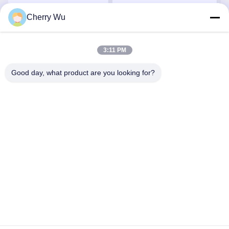
pour la lèvre rougissent
Liner Round Shader
eye-liner de sourcil
Shader de tatouage
Cherry Wu
Obtenez le meilleur prix
Obtenez le meilleur prix
permanent du maquillage
50/60Hz
3:11 PM
Good day, what product are you looking for?
Guangzhou Qingmei Cosmetics Co., Ltd
qms03@tattoolashes.com
86--19574844830
10-2728, (non 50, St de Juyuan, Shijing, Baiyun Dist.),
parc de pointe de Xinkai, Baiyun, Guangzhou, NC
Bonne qualité de la Chine Kit permanent de tatouage de