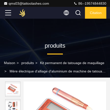
qms03@tattoolashes.com
86--19574844830
Citation
produits
Maison
>
produits
>
Kit permanent de tatouage de maquillage
>
Mère électrique d'alliage d'aluminium de machine de tatouage
de Digital de sourcil