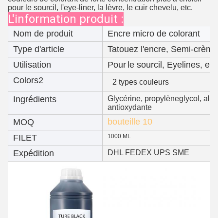
pour le sourcil, l'eye-liner, la lèvre, le cuir chevelu, etc.
L'information produit :
Nom de produit
Encre micro de colorant
Type d'article
Tatouez l'encre, Semi-crèm
Utilisation
Pour
le sourcil, Eyelines
, ect
Colors2
2 types couleurs
Ingrédients
Glycérine, propylèneglycol, alco
antioxydante
bouteille 10
MOQ
FILET
1000 ML
Expédition
DHL FEDEX UPS SME