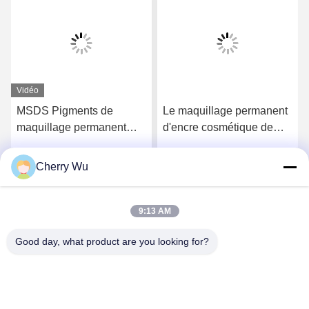
Vidéo
MSDS Pigments de
Le maquillage permanent
maquillage permanent
d'encre cosmétique de
Rougeur des lèvres
tatouage de 1L pigmente
Couleur des sourcils
le microblading de
Cherry Wu
Obtenez le meilleur prix
Obtenez le meilleur prix
encre cosmétique
tatouage de blush de lèvre
9:13 AM
Good day, what product are you looking for?
Guangzhou Qingmei Cosmetics Co., Ltd