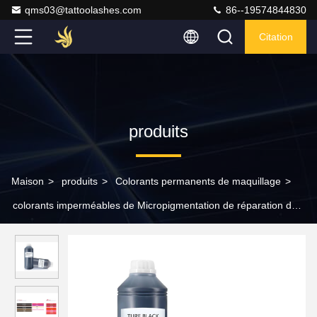
qms03@tattoolashes.com
86--19574844830
Citation
produits
Maison
>
produits
>
Colorants permanents de maquillage
>
colorants imperméables de Micropigmentation de réparation de
soins de maquillage de colorant d'encre de tatouage de la
marque de distributeur 1000ML