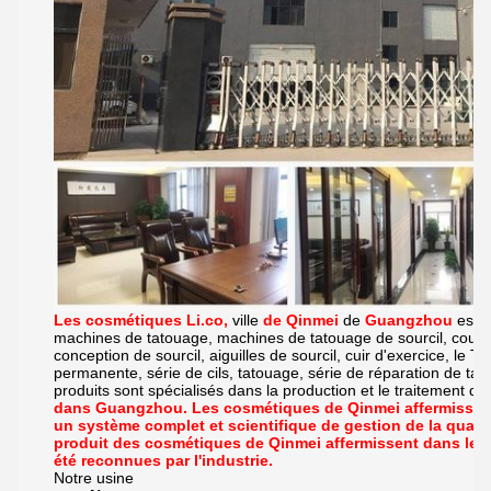
Les cosmétiques Li.co,
ville
de Qinmei
de
Guangzhou
est d
machines de tatouage, machines de tatouage de sourcil, couleu
conception de sourcil, aiguilles de sourcil, cuir d'exercice
permanente, série de cils, tatouage, série de réparation de ta
produits sont spécialisés dans la production et le traitement de 
dans Guangzhou. Les cosmétiques de Qinmei affermissen
un système complet et scientifique de gestion de la qualité.
produit des cosmétiques de Qinmei affermissent dans le s
été reconnues par l'industrie.
Notre usine