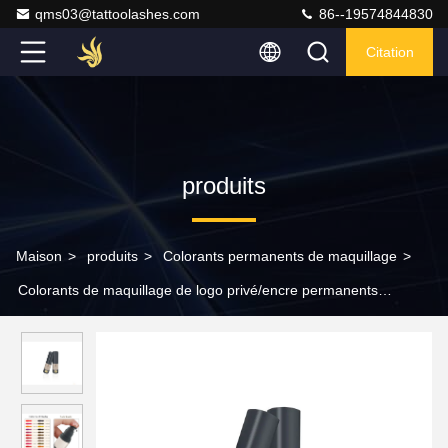
qms03@tattoolashes.com
86--19574844830
Citation
produits
Maison
>
produits
>
Colorants permanents de maquillage
>
Colorants de maquillage de logo privé/encre permanents
tatouage de sourcil 15 ml