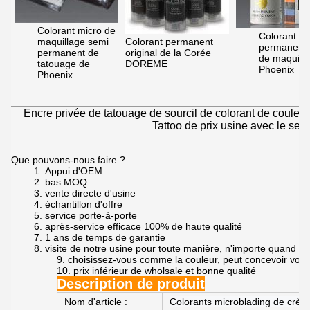
Colorant micro de
Colorant
maquillage semi
Colorant permanent
permanent 
permanent de
original de la Corée
de maquill
tatouage de
DOREME
Phoenix
Phoenix
Encre privée de tatouage de sourcil de colorant de coul
Tattoo de prix usine avec le se
Que pouvons-nous faire ?
1.
Appui d'OEM
2. bas MOQ
3. vente directe d'usine
4. échantillon d'offre
5. service porte-à-porte
6. après-service efficace 100% de haute qualité
7. 1 ans de temps de garantie
8. visite de notre usine pour toute manière, n'importe quand
9. choisissez-vous comme la couleur, peut concevoir votr
10. prix inférieur de wholsale et bonne qualité
Description de produit
Nom d'article :
Colorants microblading de crème