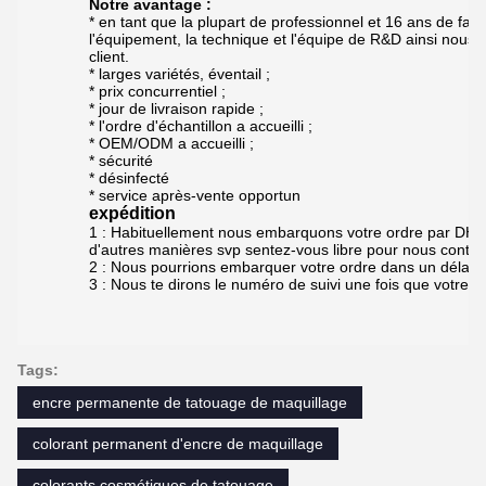
Notre avantage :
* en tant que la plupart de professionnel et 16 ans de fa
l'équipement, la technique et l'équipe de R&D ainsi nous
client.
* larges variétés, éventail ;
* prix concurrentiel ;
* jour de livraison rapide ;
* l'ordre d'échantillon a accueilli ;
* OEM/ODM a accueilli ;
* sécurité
* désinfecté
* service après-vente opportun
expédition
1 : Habituellement nous embarquons votre ordre par DHL
d'autres manières svp sentez-vous libre pour nous contac
2 : Nous pourrions embarquer votre ordre dans un délai d
3 : Nous te dirons le numéro de suivi une fois que votre o
Tags:
encre permanente de tatouage de maquillage
colorant permanent d'encre de maquillage
colorants cosmétiques de tatouage