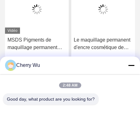
Vidéo
MSDS Pigments de
Le maquillage permanent
maquillage permanent
d'encre cosmétique de
Rougeur des lèvres
tatouage de 1L pigmente
Couleur des sourcils
le microblading de
Cherry Wu
Obtenez le meilleur prix
Obtenez le meilleur prix
encre cosmétique
tatouage de blush de lèvre
2:48 AM
Good day, what product are you looking for?
Guangzhou Qingmei Cosmetics Co., Ltd
qms03@tattoolashes.com