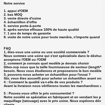
Notre service
1. appui d'OEM
2. bas MOQ
3. vente directe d'usine
4. échantillon d'offre
5. service porte-à-porte
6. après-service efficace 100% de haute qualité
7. 1 ans de temps de garantie
8. visite de notre usine pour toute manière, n'importe quand
F&Q
1, êtes-vous une usine ou une société commerciale ?
Nous sommes une usine qui s'est spécialisée dans le déshumidi
acceptons l'OEM ou l'ODM
2, comment je connais quel modèle je devrais choisir
Dites-svp nous que la taille fournisseuse de secteur (length*w
besoin. Nous vous étudierons et proposerons le bon modèle.
3,
pouvons-nous acheter un échantillon pour l'essai ?
Sûr, vous êtes accueilli pour acheter un échantillon avant ordr
4 : Comment la qualité va-t-elle de vos produits ?
Avant la livraison nous vérifierons toutes les marchandises un 
5 : Pouvez-vous offrir le prix concurrentiel ?
Notre société se spécialise en fabriquant et en vendant les pr
maquillage (tatouage) avec le prix usine. Nous espérons dével
clients.