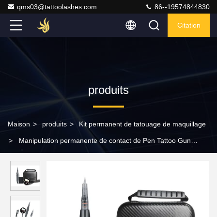
qms03@tattoolashes.com
86--19574844830
Citation
produits
Maison
>
produits
>
Kit permanent de tatouage de maquillage
>
Manipulation permanente de contact de Pen Tattoo Gun
Tattoo Kit Digital de machine de maquillage de Protable