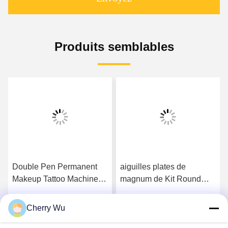
Produits semblables
Double Pen Permanent
aiguilles plates de
Makeup Tattoo Machine
magnum de Kit Round
pour la lèvre rougissent
Liner Round Shader
eye-liner de sourcil
Shader de tatouage
Cherry Wu
Obtenez le meilleur prix
Obtenez le meilleur prix
permanent du maquillage
50/60Hz