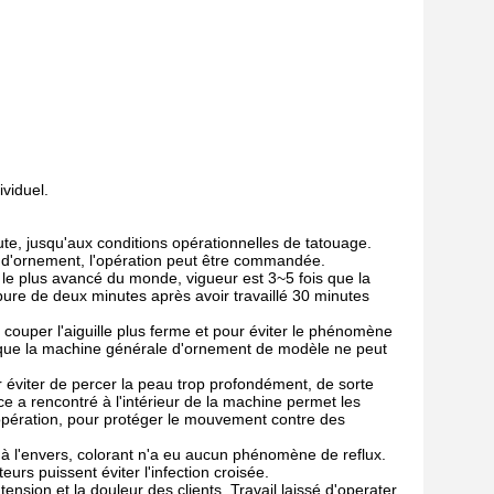
ividuel.
te, jusqu'aux conditions opérationnelles de tatouage.
stée d'ornement, l'opération peut être commandée.
le plus avancé du monde, vigueur est 3~5 fois que la
re de deux minutes après avoir travaillé 30 minutes
r couper l'aiguille plus ferme et pour éviter le phénomène
ces que la machine générale d'ornement de modèle ne peut
 éviter de percer la peau trop profondément, de sorte
ce a rencontré à l'intérieur de la machine permet les
d'opération, pour protéger le mouvement contre des
lo à l'envers, colorant n'a eu aucun phénomène de reflux.
urs puissent éviter l'infection croisée.
tension et la douleur des clients. Travail laissé d'operater