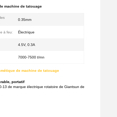
s de machine de tatouage
des
0.35mm
e à feu:
Électrique
4.5V, 0.3A
7000-7500 t/mn
smétique de machine de tatouage
able, portatif
13 de marque électrique rotatoire de Giantsun de