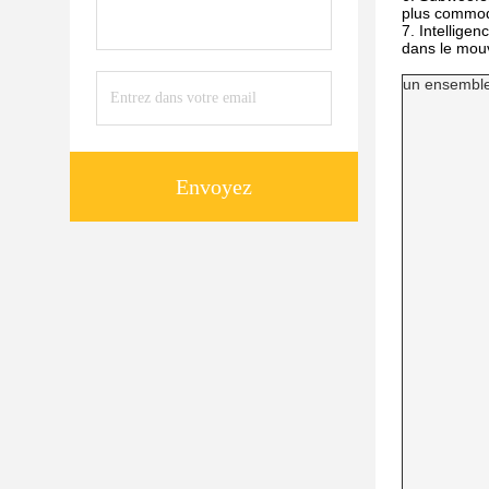
plus commod
7.
Intelligen
dans le mouv
un ensemble
Envoyez