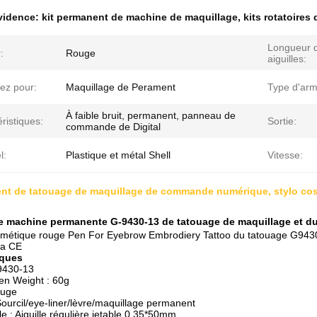
évidence:
kit permanent de machine de maquillage
,
kits rotatoire
Longueur 
:
Rouge
aiguilles:
ez pour:
Maquillage de Perament
Type d'arm
À faible bruit, permanent, panneau de
ristiques:
Sortie:
commande de Digital
l:
Plastique et métal Shell
Vitesse:
ent de tatouage de maquillage de commande numérique, stylo co
 machine permanente G-9430-13 de tatouage de maquillage et dur
métique rouge Pen For Eyebrow Embrodiery Tattoo du tatouage G9430-
 la CE
iques
9430-13
en Weight : 60g
ouge
 Sourcil/eye-liner/lèvre/maquillage permanent
le : Aiguille régulière jetable 0.35*50mm