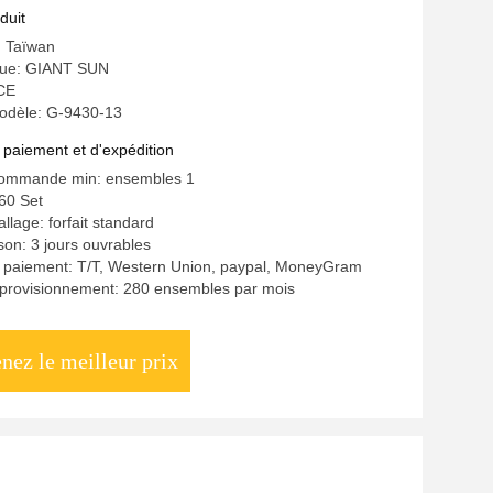
de tatouage
duit
: Taïwan
ue: GIANT SUN
 CE
odèle: G-9430-13
 paiement et d'expédition
commande min: ensembles 1
60 Set
llage: forfait standard
ison: 3 jours ouvrables
e paiement: T/T, Western Union, paypal, MoneyGram
pprovisionnement: 280 ensembles par mois
nez le meilleur prix