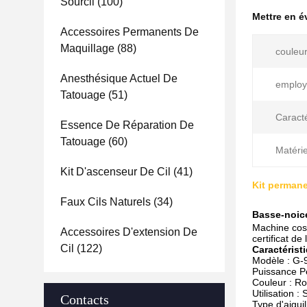
Sourcil
(100)
Mettre en 
Accessoires Permanents De
Maquillage
(88)
couleur
Anesthésique Actuel De
employ
Tatouage
(51)
Caracté
Essence De Réparation De
Tatouage
(60)
Matérie
Kit D'ascenseur De Cil
(41)
Kit perman
Faux Cils Naturels
(34)
Basse-noice
Machine cos
Accessoires D'extension De
certificat de
Cil
(122)
Caractérist
Modèle : G-
Puissance P
Couleur : R
Utilisation :
Contacts
Type d'aiguil