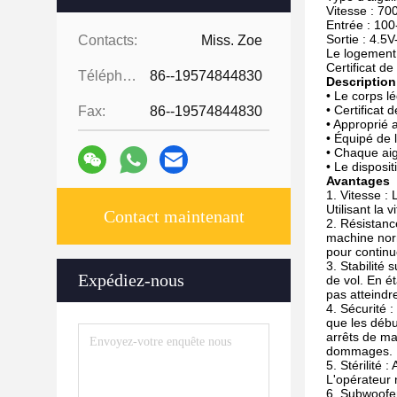
Vitesse : 7
Entrée : 10
Sortie : 4.5
Contacts:
Miss. Zoe
Le logement d
Certificat de
Téléphone:
86--19574844830
Description
• Le corps l
• Certificat 
Fax:
86--19574844830
• Approprié a
• Équipé de l
• Chaque aigu
• Le disposi
Avantages
1.
Vitesse : 
Utilisant la 
Contact maintenant
2.
Résistanc
machine norm
pour continu
3.
Stabilité 
Expédiez-nous
de vol. En é
pas atteindr
4.
Sécurité :
que les débu
arrêts de ma
dommages.
5.
Stérilité 
L'opérateur 
6.
Subwoofer 