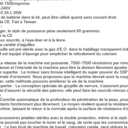
000-7500rmp/rmin
0-240V
V-0.3A 1.35W
e batterie dans le kit, peut être utilisé quand sans courant droit.
 la CE. Fait à Taïwan.
 :
éger, le stylo de puissance pèse seulement 60 grammes.
de la CE.
ux sourcils, à l'eye-liner et à la lèvre.
a variété d'aiguilles.
ille est pré-stérile avec le gaz d'E.O. dans le habillage transparent ind
tif est équipé d'éponge pour empêcher le refoulement du colorant.
La vitesse de la machine est puissante, 7000~7500 révolutions par minu
vitesse et l'intensité de la machine peut être la division librement aju
e superbe : Le moteur sans brosse intelligent du super pouvoir du SSP 
ale d'ornement. Nous proposons que la machine devrait avoir la coupu
er, cette méthode pouvons améliorer la vie de la machine.
superbe : La conception spéciale de goupille de serrure, s'assurent pou
tat d'assurer la sécurité des patrons, elle peut faire les sourcils min
e.
 Contrôle automatique de la profondeur de pénétration de la peau, pour
tants fonctionnent plus librement. Le moyen résilient quand la résistan
chine, laissant le retour à la normale après la surface de résistance 
: Accessoires jetables stériles avec la double protection, même si le sty
ne pourrait pas toucher le toner et le sang, de sorte que les consommate
: Le bas bruit de machine de travail, coloration rapide, peut réduire la 