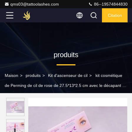
qms03@tattoolashes.com
86--19574844830
Citation
produits
Maison
>
produits
>
Kit d'ascenseur de cil
>
kit cosmétique
de Perming de cil de rose de 27.5*13*2.5 cm avec le décapant et
silicone Rods pour le cil se soulevant et perming