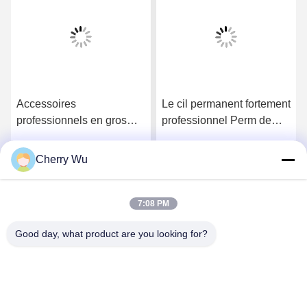
Accessoires
Le cil permanent fortement
professionnels en gros
professionnel Perm de
salling chauds d'outils de
rose de 14.3*12.7*2.5 cm
formation d'extension de
courbent la solution de Kit
Cherry Wu
Obtenez le meilleur prix
Obtenez le meilleur prix
cil de boîte de Lash
With 4 Perming
Extension Practice Kit
Lashes
7:08 PM
Good day, what product are you looking for?
Guangzhou Qingmei Cosmetics Co., Ltd
qms03@tattoolashes.com