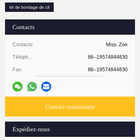
kit de bordage de cil
Contacts
Contacts:
Miss. Zoe
Téléphone:
86--19574844830
Fax:
86--19574844830
Contact maintenant
Expédiez-nous