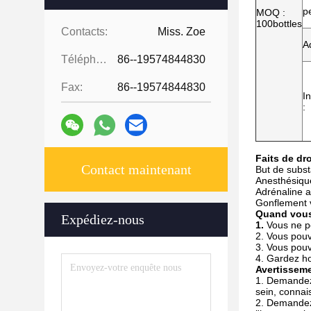
p
MOQ :
100bottles
Contacts:
Miss. Zoe
A
Téléphone:
86--19574844830
Fax:
86--19574844830
I
:
Faits de dr
Contact maintenant
But de subst
Anesthésique
Adrénaline 
Gonflement 
Quand vous
Expédiez-nous
1.
Vous ne p
2. Vous pouv
3. Vous pouve
4. Gardez ho
Avertisseme
1. Demandez 
sein, connai
2. Demandez