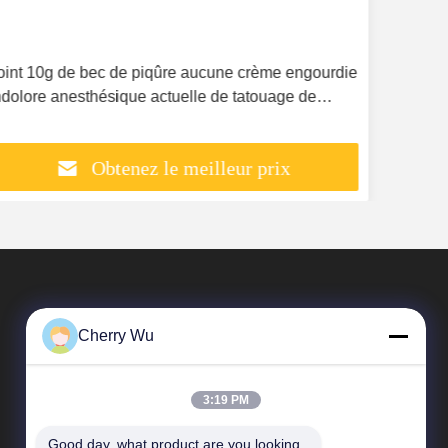
Anesthésique actuel de tatouage permanent de
Crè
maquillage de lidocaïne pour le sourcil, eyeline,
ane
lèvres
maq
Obtenez le meilleur prix
Cherry Wu
3:19 PM
Good day, what product are you looking 