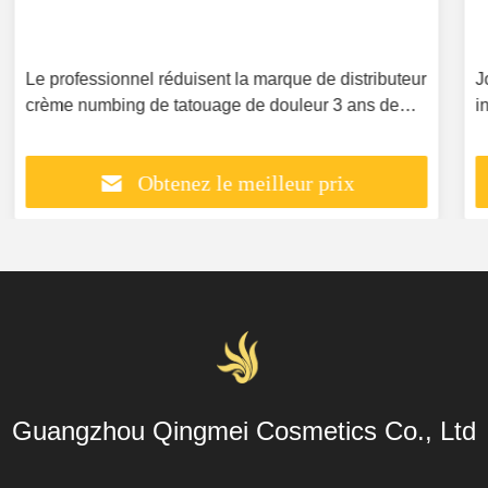
Joint 10g de bec de piqûre aucune crème engourdie
indolore anesthésique actuelle de tatouage de
douleur
Obtenez le meilleur prix
Guangzhou Qingmei Cosmetics Co., Ltd