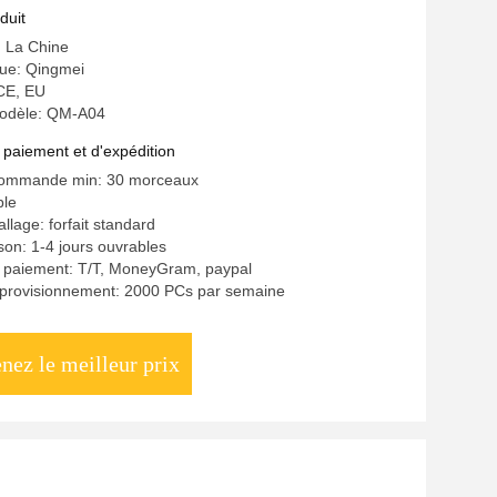
ransparente
duit
: La Chine
ue: Qingmei
 CE, EU
odèle: QM-A04
 paiement et d'expédition
commande min: 30 morceaux
ble
llage: forfait standard
ison: 1-4 jours ouvrables
e paiement: T/T, MoneyGram, paypal
pprovisionnement: 2000 PCs par semaine
nez le meilleur prix