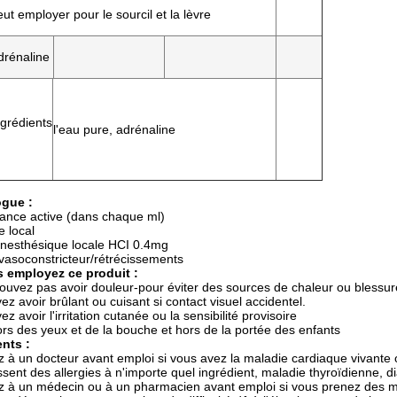
eut employer pour le sourcil et la lèvre
drénaline
ngrédients
l'eau pure, adrénaline
ogue :
ance active (dans chaque ml)
 local
anesthésique locale HCI 0.4mg
vasoconstricteur/rétrécissements
 employez ce produit :
ouvez pas avoir douleur-pour éviter des sources de chaleur ou blessur
ez avoir brûlant ou cuisant si contact visuel accidentel.
z avoir l'irritation cutanée ou la sensibilité provisoire
rs des yeux et de la bouche et hors de la portée des enfants
nts :
à un docteur avant emploi si vous avez la maladie cardiaque vivante ou
ssent des allergies à n'importe quel ingrédient, maladie thyroïdienne, d
 à un médecin ou à un pharmacien avant emploi si vous prenez des m