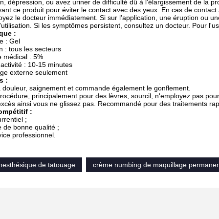
n, dépression, ou avez uriner de difficulté dû à l'élargissement de la pr
ant ce produit pour éviter le contact avec des yeux. En cas de contac
voyez le docteur immédiatement. Si sur l'application, une éruption ou un
l'utilisation. Si les symptômes persistent, consultez un docteur. Pour l
que :
 : Gel
n : tous les secteurs
e médical : 5%
activité : 10-15 minutes
age externe seulement
s :
 la douleur, saignement et commande également le gonflement.
rocédure, principalement pour des lèvres, sourcil, n'employez pas pour 
'excès ainsi vous ne glissez pas. Recommandé pour des traitements ra
mpétitif :
rrentiel ;
 de bonne qualité ;
vice professionnel.
nesthésique de tatouage
crème numbing de maquillage permanen