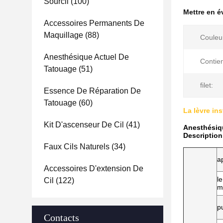
Sourcil
(100)
Mettre en 
Accessoires Permanents De
Maquillage
(88)
Couleu
Anesthésique Actuel De
Contien
Tatouage
(51)
filet:
Essence De Réparation De
Tatouage
(60)
La lèvre in
Kit D'ascenseur De Cil
(41)
Anesthésiqu
Description
Faux Cils Naturels
(34)
a
Accessoires D'extension De
l
Cil
(122)
m
p
Contacts