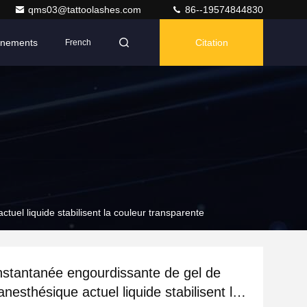
qms03@tattoolashes.com
86--19574844830
nements
Citation
French
tuel liquide stabilisent la couleur transparente
instantanée engourdissante de gel de
nesthésique actuel liquide stabilisent la