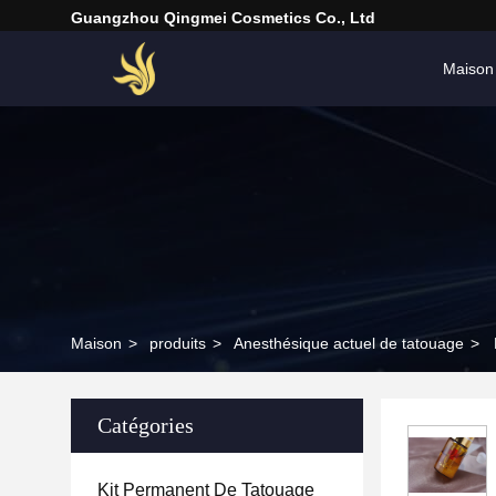
Guangzhou Qingmei Cosmetics Co., Ltd
Maison
Maison
>
produits
>
Anesthésique actuel de tatouage
>
Catégories
Kit Permanent De Tatouage