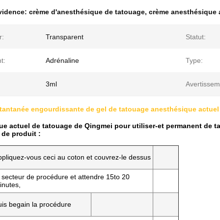
évidence:
crème d'anesthésique de tatouage
,
crème anesthésique 
r:
Transparent
Statut:
t:
Adrénaline
Type:
3ml
Avertissem
stantanée engourdissante de gel de tatouage anesthésique actuel l
e actuel de tatouage de Qingmei pour utiliser-et permanent de tat
 de produit :
ppliquez-vous ceci au coton et couvrez-le dessus
e secteur de procédure et attendre 15to 20
inutes,
uis begain la procédure