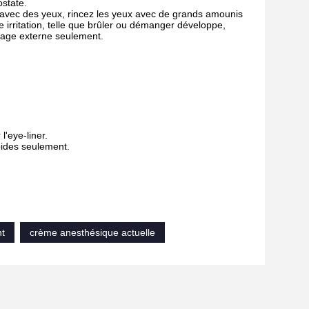
ostate.
t avec des yeux, rincez les yeux avec de grands amounis
e irritation, telle que brûler ou démanger développe,
'usage externe seulement.
l'eye-liner.
pides seulement.
t
crème anesthésique actuelle