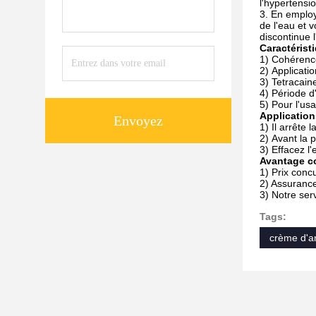
l'hypertensio
3. En employ
de l'eau et 
discontinue 
Caractéristi
1)
Cohérence
2)
Applicatio
3)
Tetracain
4)
Période d'
5)
Pour l'us
Application
Envoyez
1)
Il arrête
2)
Avant la p
3)
Effacez l
Avantage co
1)
Prix concu
2) Assurance
3) Notre ser
Tags:
crème d'a