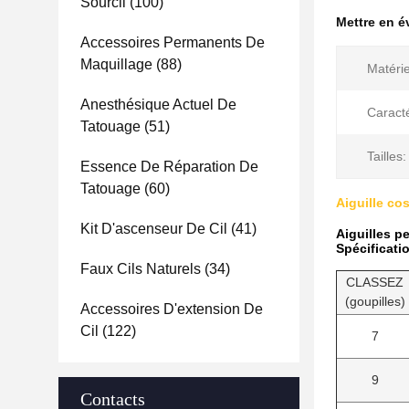
Sourcil
(100)
Mettre en 
Accessoires Permanents De
Maquillage
(88)
Matérie
Anesthésique Actuel De
Caracté
Tatouage
(51)
Tailles:
Essence De Réparation De
Tatouage
(60)
Aiguille co
Kit D'ascenseur De Cil
(41)
Aiguilles p
Spécificati
Faux Cils Naturels
(34)
CLASSEZ
(goupilles)
Accessoires D'extension De
Cil
(122)
7
9
Contacts