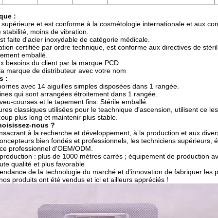
que :
é supérieure et est conforme à la cosmétologie internationale et aux co
 stabilité, moins de vibration.
st faite d'acier inoxydable de catégorie médicale.
sation certifiée par ordre technique, est conforme aux directives de sté
llement emballé.
x besoins du client par la marque PCD.
la marque de distributeur avec votre nom
s :
ornes avec 14 aiguilles simples disposées dans 1 rangée.
 fines qui sont arrangées étroitement dans 1 rangée.
veu-courses et le tapement fins. Stérile emballé.
res classiques utilisées pour le teachnique d'ascension, utilisent ce le
oup plus long et maintenir plus stable.
hoisissez-nous ?
nsacrant à la recherche et développement, à la production et aux dive
concepteurs bien fondés et professionnels, les techniciens supérieurs, 
vice professionnel d'OEM/ODM.
e production : plus de 1000 mètres carrés ; équipement de production a
ute qualité et plus favorable
 tendance de la technologie du marché et d'innovation de fabriquer les 
 nos produits ont été vendus et ici et ailleurs appréciés !