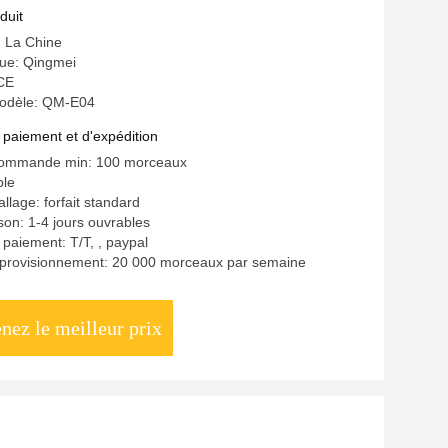
e
duit
: La Chine
ue: Qingmei
 CE
odèle: QM-E04
 paiement et d'expédition
commande min: 100 morceaux
ble
llage: forfait standard
ison: 1-4 jours ouvrables
 paiement: T/T, , paypal
pprovisionnement: 20 000 morceaux par semaine
nez le meilleur prix