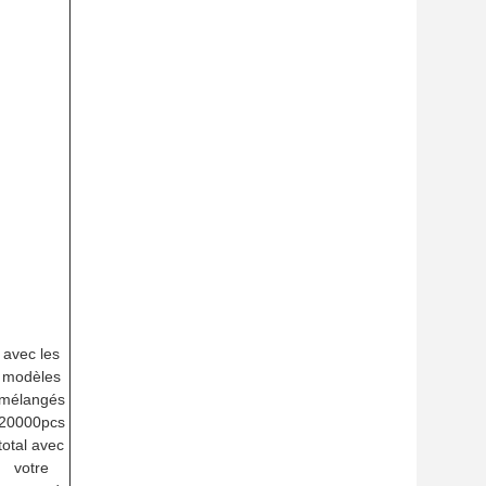
avec les
modèles
mélangés
20000pcs
total avec
votre