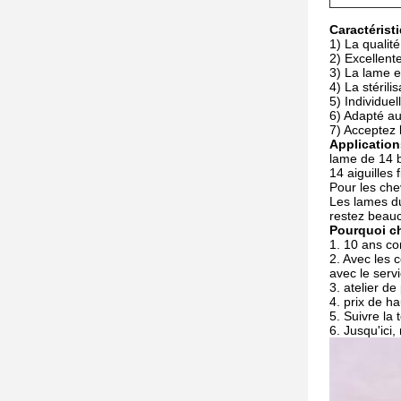
Caractéristi
1)
La qualit
2) Excellente
3) La lame e
4) La stérili
5) Individue
6) Adapté au
7) Acceptez 
Application
lame de 14 b
14 aiguilles
Pour les che
Les lames du
restez beauc
Pourquoi c
1. 10 ans co
2. Avec les 
avec le ser
3. atelier d
4. prix de ha
5. Suivre la
6. Jusqu'ici,