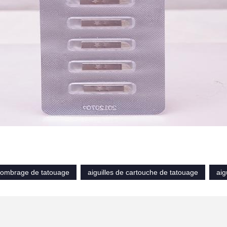
d'ombrage de tatouage
aiguilles de cartouche de tatouage
aig