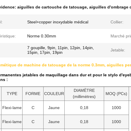
évidence:
aiguilles de cartouche de tatouage
,
aiguilles d'ombrage 
l:
Steel+copper inoxydable médical
Collier:
ristique:
Norme 0.30mm
Marché pri
7 goupille, 9pin, 11pin, 12pin, 14pin,
Jetable:
15pin, 17pin, 19pin
smétique de machine de tatouage de la norme 0.3mm, aiguilles pe
ermanentes jetables de maquillage dans dur et pour le stylo d'eyeb
ons :
DIAMÈTRE
TYPE
FORME
COULEUR
MOQ (PCs)
(millimètres)
Flexi-lame
C
Jaune
0,18
1000
Flexi-lame
C
Jaune
0,18
1000