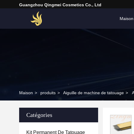
Guangzhou Qingmei Cosmetics Co., Ltd
Maison
Maison
>
produits
>
Aiguille de machine de tatouage
>
A
Catégories
Kit Permanent De Tatouage