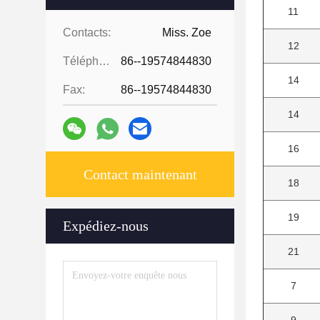
11
Contacts:
Miss. Zoe
12
Téléphone:
86--19574844830
14
Fax:
86--19574844830
14
16
Contact maintenant
18
19
Expédiez-nous
21
7