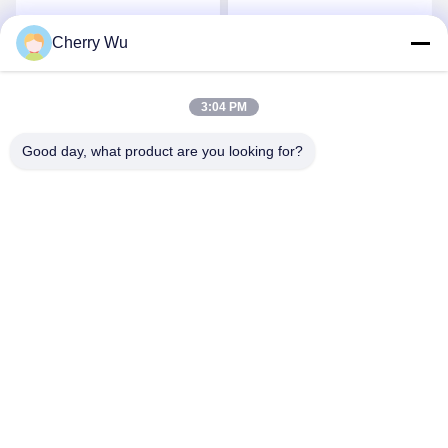
salling chauds d'outils de
rose de 14.3*12.7*2.5 cm
formation d'extension de
courbent la solution de Kit
Cherry Wu
Obtenez le meilleur prix
Obtenez le meilleur prix
cil de boîte de Lash
With 4 Perming
Extension Practice Kit
Lashes
3:04 PM
Good day, what product are you looking for?
Guangzhou Qingmei Cosmetics Co., Ltd
qms03@tattoolashes.com
86--19574844830
10-2728, (non 50, St de Juyuan, Shijing, Baiyun Dist.),
parc de pointe de Xinkai, Baiyun, Guangzhou, NC