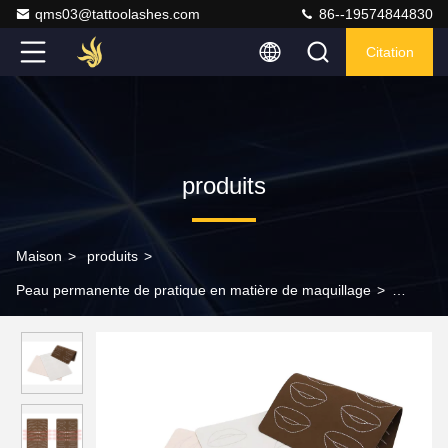
qms03@tattoolashes.com
86--19574844830
Citation
produits
Maison
>
produits
>
Peau permanente de pratique en matière de maquillage
>
tatouage permanent de Microblading de peau de pratique en
matière de maquillage de silicone mou de 0.2cm