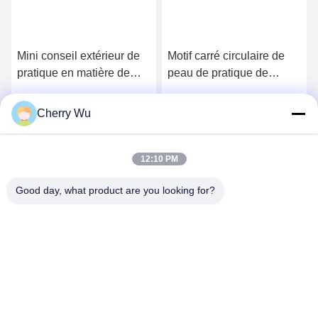
Mini conseil extérieur de
Motif carré circulaire de
pratique en matière de
peau de pratique de
tatouage de Microblading
maquillage permanent de
de silicone de peau de
sourcils 50.2g
Cherry Wu
Obtenez le meilleur prix
Obtenez le meilleur prix
pratique en matière de
sourcil de blanc du visage
3d
12:10 PM
Good day, what product are you looking for?
Guangzhou Qingmei Cosmetics Co., Ltd
qms03@tattoolashes.com
86--19574844830