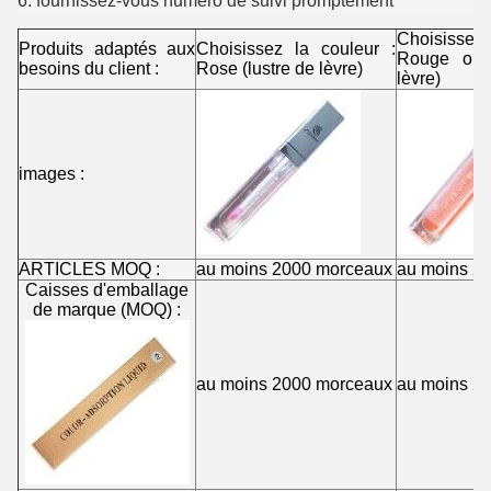
6. fournissez-vous numéro de suivi promptement
Choisissez
Produits adaptés aux
Choisissez la couleur :
Rouge oran
besoins du client :
Rose (lustre de lèvre)
lèvre)
images :
ARTICLES MOQ :
au moins 2000 morceaux
au moins 2
Caisses d'emballage
de marque (MOQ) :
au moins 2000 morceaux
au moins 2