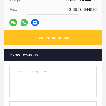
Téléphone:
86--19574844830
Fax:
86--19574844830
Contact maintenant
Expédiez-nous