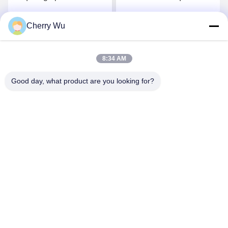
Rougeur des lèvres
tatouage de 1L pigmente
Couleur des sourcils
le microblading de
Cherry Wu
Obtenez le meilleur prix
Obtenez le meilleur prix
encre cosmétique
tatouage de blush de lèvre
8:34 AM
Good day, what product are you looking for?
Guangzhou Qingmei Cosmetics Co., Ltd
qms03@tattoolashes.com
86--19574844830
10-2728, (non 50, St de Juyuan, Shijing, Baiyun Dist.),
parc de pointe de Xinkai, Baiyun, Guangzhou, NC