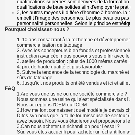
qualifications superbes sont dérivées de la formation d
qualifications de base solides afin d'employer le pratiqu
3, les autres moyens il diffère d'homme à homme. la bea
embellit l'image des personnes. Le plus beau ou pas co
personnalité personnelles. Selon le principe esthétique,
Pourquoi choisissez-nous ?
1.
10 ans consacrant à la recherche et développement, à
commercialisation de tatouage
2. Avec les concepteurs bien fondés et professionnels, 
instruction avancée, nous pouvons vous offrir avec le
3. atelier de production : plus de 1000 mètres carrés ;
4. prix de haute qualité et plus favorable
5. Suivre la tendance de la technologie du marché et d'i
sûrs de tatouage
6. Jusqu'ici, nos produits ont été vendus et ici et ailleur
F&Q
1.Are vous une usine ou une société commerciale ?
Nous sommes une usine qui s'est spécialisée dans l'a
Nous acceptons l'OEM ou l'ODM
2.How me font connaissent quel modèle je devrais choi
Dites-svp nous que la taille fournisseuse de secteur (l
avez besoin. Nous vous étudierons et proposerons le 
3.Can nous acheter un échantillon pour l'essai ?
Sûr, vous êtes accueilli pour acheter un échantillon av