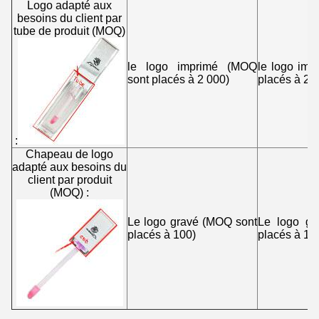
Logo adapté aux
besoins du client par
tube de produit (MOQ)
le logo imprimé (MOQ
le logo im
sont placés à 2 000)
placés à 2 
:
Chapeau de logo
adapté aux besoins du
client par produit
(MOQ) :
Le logo gravé (MOQ sont
Le logo gr
placés à 100)
placés à 10