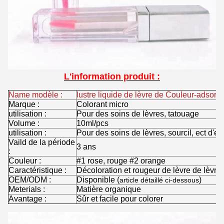
L'information produit :
Name modèle :
lustre liquide de lèvre de Couleur-adsorpt
Marque :
Colorant micro
utilisation :
Pour des soins de lèvres, tatouage
Volume :
10ml/pcs
utilisation :
Pour des soins de lèvres, sourcil, ect d'ey
Vaild de la période
3 ans
:
Couleur :
#1 rose, rouge #2 orange
Caractéristique :
Décoloration et rougeur de lèvre de lèvre
OEM/ODM :
Disponible (
)
article détaillé ci-dessous
Meterials :
Matière organique
Avantage :
Sûr et facile pour colorer