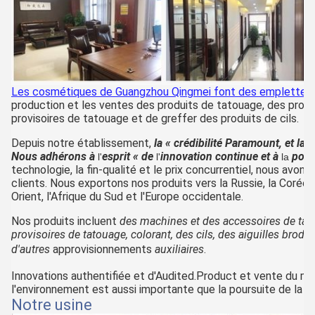
Les cosmétiques de Guangzhou Qingmei font des emplettes
production et les ventes des produits de tatouage, des prod
provisoires de tatouage et de greffer des produits de cils.
Depuis notre établissement,
la « crédibilité Paramount, et la 
Nous adhérons à
esprit
« de
innovation continue et à
pour
l'
l'
la
technologie, la fin-qualité et le prix concurrentiel, nous avo
clients. Nous exportons nos produits vers la Russie, la Corée 
Orient, l'Afrique du Sud et l'Europe occidentale.
Nos produits incluent
des machines et des accessoires de tat
provisoires de tatouage, colorant, des cils, des aiguilles brod
d'autres
approvisionnements
auxiliaires
.
Innovations authentifiée et d'Audited.Product et vente du m
l'environnement est aussi importante que la poursuite de la cr
Notre usine