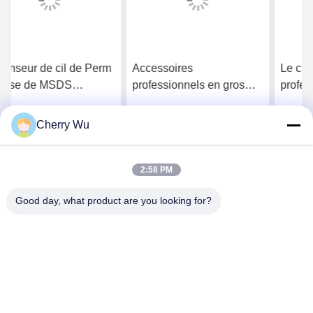
Accessoires
Le cil permanent fortement
professionnels en gros
professionnel Perm de
salling chauds d'outils de
rose de 14.3*12.7*2.5 cm
formation d'extension de
courbent la solution de Kit
Cherry Wu
Obtenez le meilleur prix
Obtenez le meilleur prix
cil de boîte de Lash
With 4 Perming
Extension Practice Kit
Lashes
2:58 PM
Good day, what product are you looking for?
Guangzhou Qingmei Cosmetics Co., Ltd
qms03@tattoolashes.com
86--19574844830