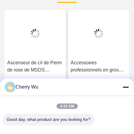
Accessoires
Le cil permanent fortement
professionnels en gros
professionnel Perm de
salling chauds d'outils de
rose de 14.3*12.7*2.5 cm
formation d'extension de
courbent la solution de Kit
Cherry Wu
Obtenez le meilleur prix
Obtenez le meilleur prix
cil de boîte de Lash
With 4 Perming
Extension Practice Kit
Lashes
2:43 AM
Good day, what product are you looking for?