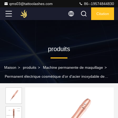
qms03@tattoolashes.com
86--19574844830
Citation
produits
Maison
>
produits
>
Machine permanente de maquillage
>
Permanent électrique cosmétique d'or d'acier inoxydable de
machine de tatouage semi