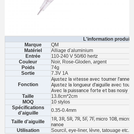
L'information produit
Marque
QM
Matériel
Alliage d'aluminium
Entrée
110-240 V 50/60 hertz
Couleur
Noir, Rose-Gloden, argent
Poids
74g
Sortie
7.3V 1A
Ajustez la vitesse avec tourner l'annea
Fonction
Ajustez la longueur d'aiguille avec tour
Avec la puissance forte et bas nosiy
Taille
13.8cm*2cm
MOQ
10 stylos
Spécifications
0.35-0.4mm
d'aiguille
1R, 3R, 5R, 7R, 5F, 7F, micro 108, micro 
Taille d'aiguille
nanoe
Utilisation
Sourcil, eye-liner, lèvre, tatouage etc. 