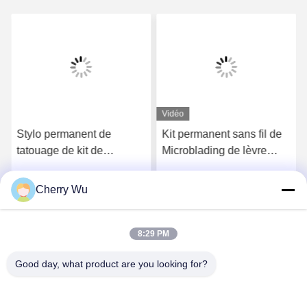
Vidéo
Stylo permanent de
Kit permanent sans fil de
tatouage de kit de
Microblading de lèvre
machine de maquillage
d'arme à feu de tatouage
d'OEM Permablend pour
de cosmétiques de sourcil
Cherry Wu
Obtenez le meilleur prix
Obtenez le meilleur prix
la lèvre d'eye-liner de
de machine de maquillage
sourcil
8:29 PM
Good day, what product are you looking for?
Guangzhou Qingmei Cosmetics Co., Ltd