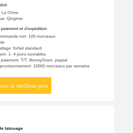
e M7/A1 de Dr. Pen
duit
: La Chine
ue: Qingmei
 paiement et d'expédition
commande min: 100 morceaux
ble
llage: forfait standard
ison: 1- 4 jours ouvrables
e paiement: T/T, MoneyGram, paypal
pprovisionnement: 10000 morceaux par semaine
nez le meilleur prix
de tatouage