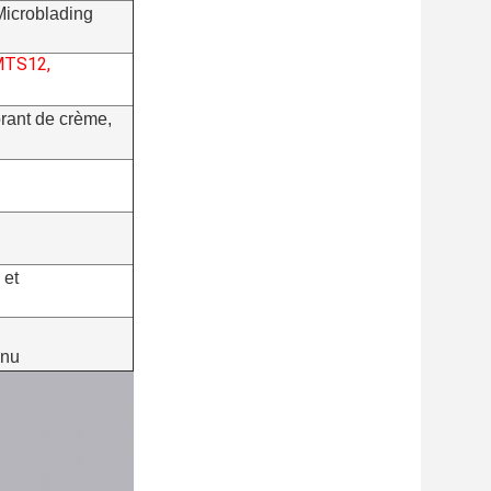
Microblading
 MTS12,
rant de crème,
 et
enu