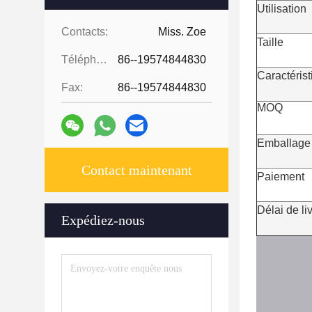
Utilisation
Contacts:
Miss. Zoe
Taille
Téléphone:
86--19574844830
Caractéris
Fax:
86--19574844830
MOQ
Emballage
Contact maintenant
Paiement
Délai de li
Expédiez-nous