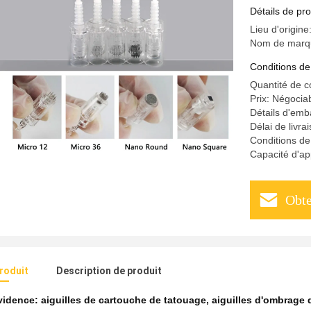
d'aiguill
Détails de pro
Lieu d'origine
Nom de marq
Conditions de
Quantité de 
Prix: Négocia
Détails d'emba
Délai de livra
Conditions d
Capacité d'a
Obte
produit
Description de produit
évidence:
aiguilles de cartouche de tatouage
,
aiguilles d'ombrage 