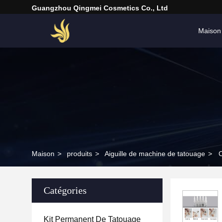
Guangzhou Qingmei Cosmetics Co., Ltd
Maison
Maison
>
produits
>
Aiguille de machine de tatouage
>
C
Catégories
Kit Permanent De Tatouage