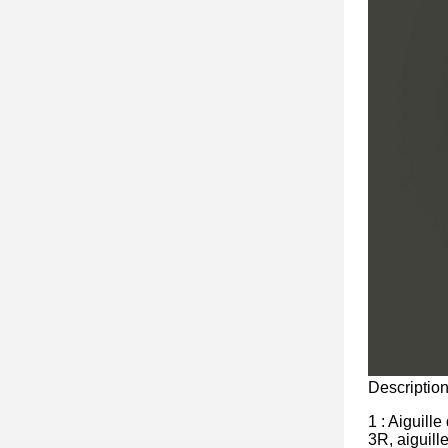
Description
1 : Aiguill
3R, aiguill