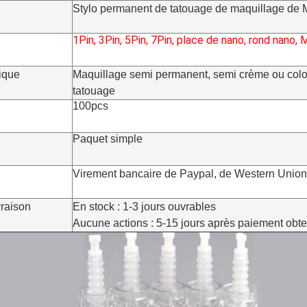
Stylo permanent de tatouage de maquillage de 
1Pin, 3Pin, 5Pin, 7Pin, place de nano, rond nano,
tique
Maquillage semi permanent, semi crème ou colo
tatouage
100pcs
Paquet simple
Virement bancaire de Paypal, de Western Union
vraison
En stock : 1-3 jours ouvrables
Aucune actions : 5-15 jours après paiement obt