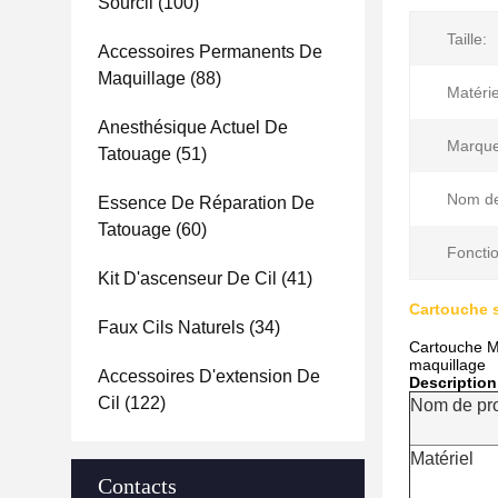
Sourcil
(100)
Taille:
Accessoires Permanents De
Maquillage
(88)
Matérie
Anesthésique Actuel De
Marque
Tatouage
(51)
Nom de 
Essence De Réparation De
Tatouage
(60)
Fonctio
Kit D'ascenseur De Cil
(41)
Cartouche s
Faux Cils Naturels
(34)
Cartouche Mi
maquillage
Accessoires D'extension De
Description
Cil
(122)
Nom de pro
Matériel
Contacts