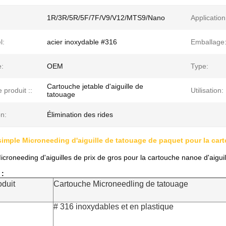
1R/3R/5R/5F/7F/V9/V12/MTS9/Nano
Application
l:
acier inoxydable #316
Emballage
:
OEM
Type:
Cartouche jetable d'aiguille de
produit ::
Utilisation:
tatouage
n:
Élimination des rides
imple Microneeding d'aiguille de tatouage de paquet pour la cart
croneeding d'aiguilles de prix de gros pour la cartouche nanoe d'aigu
 :
duit
Cartouche Microneedling de tatouage
# 316 inoxydables et en plastique