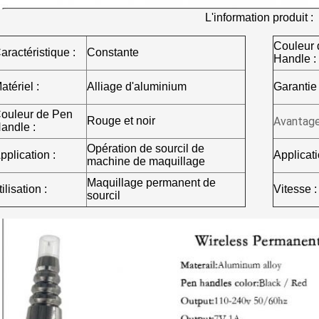
L'information produit :
Couleur 
aractéristique :
Constante
Handle :
atériel :
Alliage d'aluminium
Garantie 
ouleur de Pen
Rouge et noir
Avantage
andle :
Opération de sourcil de
pplication :
Applicati
machine de maquillage
Maquillage permanent de
tilisation :
Vitesse :
sourcil