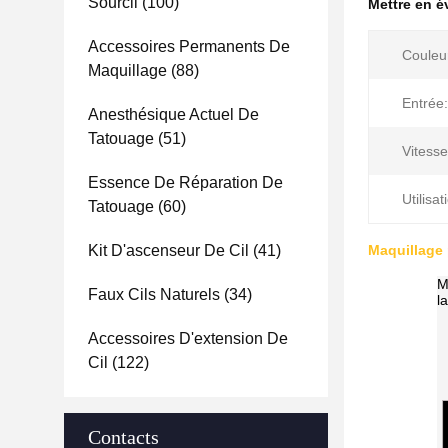
Sourcil
(100)
Mettre en 
Accessoires Permanents De
Couleu
Maquillage
(88)
Entrée:
Anesthésique Actuel De
Tatouage
(51)
Vitesse
Essence De Réparation De
Utilisat
Tatouage
(60)
Kit D'ascenseur De Cil
(41)
Maquillage 
M
Faux Cils Naturels
(34)
l
Accessoires D'extension De
Cil
(122)
Contacts