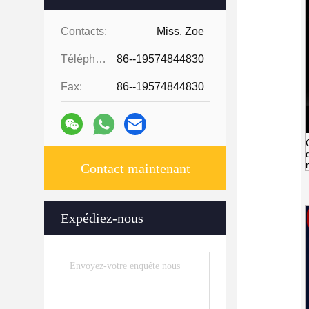
Contacts:
Miss. Zoe
Téléphone:
86--19574844830
Fax:
86--19574844830
Contact maintenant
Expédiez-nous