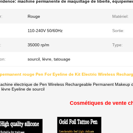
évidence:
machine permanente de maquillage de liberté
,
équipemen
r:
Rouge
Matériel:
110-240V 50/60Hz
Sortie:
:
35000 rp/m
Type:
ion:
sourcil, lèvre, tatouage
permanent rouge Pen For Eyeline de Kit Electric Wireless Recha
achine électrique de Pen Wireless Rechargeable Permanent Makeup d
a lèvre Eyeline de sourcil
Cosmétiques de vente c