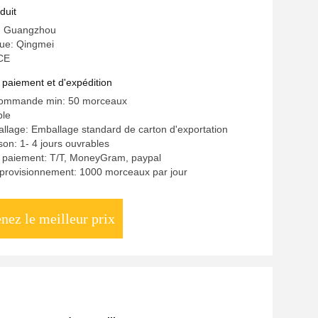
de maquillage
duit
e: Guangzhou
ue: Qingmei
 CE
 paiement et d'expédition
commande min: 50 morceaux
ble
allage: Emballage standard de carton d'exportation
ison: 1- 4 jours ouvrables
e paiement: T/T, MoneyGram, paypal
provisionnement: 1000 morceaux par jour
nez le meilleur prix