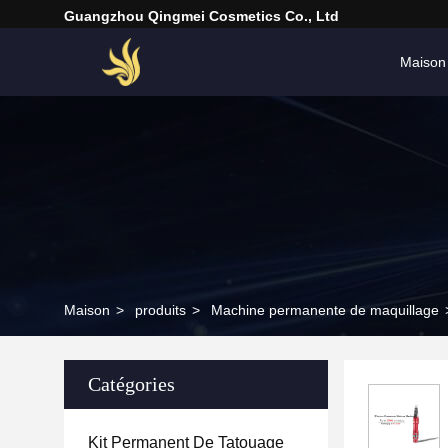
Guangzhou Qingmei Cosmetics Co., Ltd
Maison
Maison
>
produits
>
Machine permanente de maquillage
Catégories
Kit Permanent De Tatouage