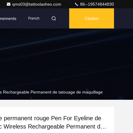
qms03@tattoolashes.com
86--19574844830
nements
Citation
French
ess Rechargeable Permanent de tatouage de maquillage
e permanent rouge Pen For Eyeline de
ric Wireless Rechargeable Permanent de