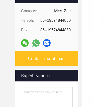
Contacts:
Miss. Zoe
Téléphone:
86--19574844830
Fax:
86--19574844830
Contact maintenant
Expédiez-nous