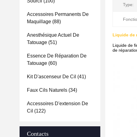
Sourcil
(100)
Type:
Accessoires Permanents De
Fonctio
Maquillage
(88)
Anesthésique Actuel De
Liquide de 
Tatouage
(51)
Liquide de f
de réparatio
Essence De Réparation De
Tatouage
(60)
Kit D'ascenseur De Cil
(41)
Faux Cils Naturels
(34)
Accessoires D'extension De
Cil
(122)
Contacts