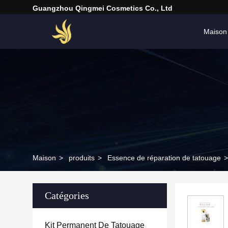
Guangzhou Qingmei Cosmetics Co., Ltd
Maison
Maison
>
produits
>
Essence de réparation de tatouage
>
Catégories
Kit Permanent De Tatouage