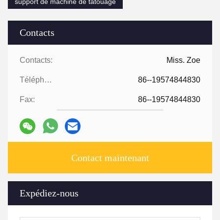
support de machine de tatouage
Contacts
Contacts:
Miss. Zoe
Téléphone:
86--19574844830
Fax:
86--19574844830
Contact maintenant
Expédiez-nous