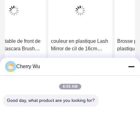
couleur en plastique Lash
Brosse permanente en
Mirror de cil de 16cm
plastique de haute qualité
d'accessoires en plastique
de sourcil et de cil de
d'extension
maquillage de Ninong
Cherry Wu
Obtenez le meilleur prix
Obtenez le meilleur prix
6:55 AM
Good day, what product are you looking for?
Guangzhou Qingmei Cosmetics Co., Ltd
qms03@tattoolashes.com