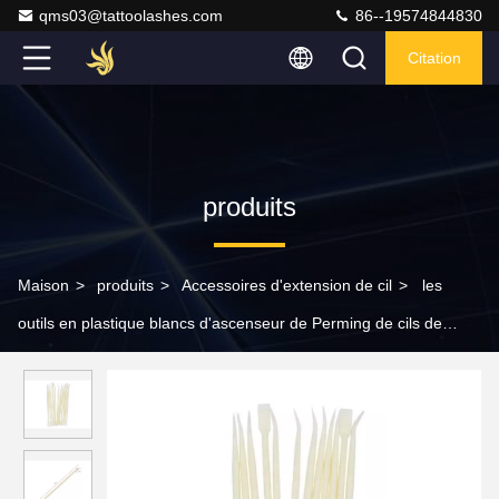
qms03@tattoolashes.com
86--19574844830
Citation
produits
Maison
>
produits
>
Accessoires d'extension de cil
>
les
outils en plastique blancs d'ascenseur de Perming de cils de
13cm nettoient Rods pour des cils de Sperate